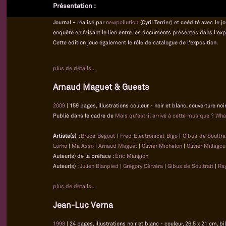
Présentation :
Journal - réalisé par
newpollution
(Cyril Terrier) et coédité avec le
enquête en faisant le lien entre les documents présentés dans l'exp
Cette édition joue également le rôle de catalogue de l'exposition.
plus de détails...
Arnaud Maguet & Guests
2009
| 159 pages, illustrations couleur - noir et blanc, couverture noi
Publié dans le cadre de
Mais qu'est-il arrivé à cette musique ? Wha
Artiste(s) :
Bruce Bégout
|
Fred Electronicat Bigo
|
Gibus de Soultra
Lorho
|
Ma Asso
|
Arnaud Maguet
|
Olivier Michelon
|
Olivier Millagou
Auteur(s) de la préface :
Éric Mangion
Auteur(s) :
Julien Blanpied
|
Grégory Cérvéra
|
Gibus de Soultrait
|
Ra
plus de détails...
Jean-Luc Verna
1998
| 24 pages, illustrations noir et blanc - couleur, 26,5 x 21 cm, bi