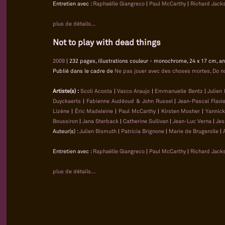
Entretien avec :
Raphaëlle Giangreco
|
Paul McCarthy
|
Richard Jack
plus de détails...
Not to play with dead things
2009
| 232 pages, illustrations couleur - monochrome, 24 x 17 cm, an
Publié dans le cadre de
Ne pas jouer avec des choses mortes, Do no
Artiste(s) :
Scoli Acosta
|
Vasco Araujo
|
Emmanuelle Bentz
|
Julien
Duyckaerts
|
Fabienne Audéoud & John Russel
|
Jean-Pascal Flavi
Lizène
|
Éric Madeleine
|
Paul McCarthy
|
Kirsten Mosher
|
Yannick
Boussiron
|
Jana Sterback
|
Catherine Sullivan
|
Jean-Luc Verna
|
Jes
Auteur(s) :
Julien Bismuth
|
Patricia Brignone
|
Marie de Brugerolle
|
Entretien avec :
Raphaëlle Giangreco
|
Paul McCarthy
|
Richard Jack
plus de détails...