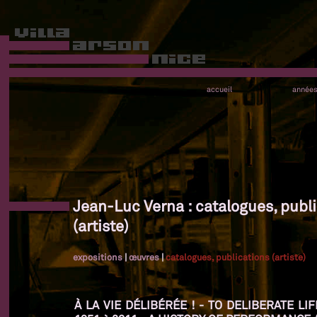
accueil
année
Jean-Luc Verna : catalogues, publ
(artiste)
expositions
|
œuvres
|
catalogues, publications (artiste)
À LA VIE DÉLIBÉRÉE ! - TO DELIBERATE L