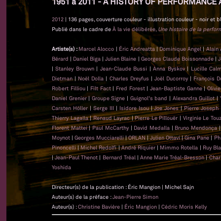
1951 à 2011 - A HISTORY OF PERFORMANCE 
2012
| 136 pages, couverture couleur - illustration couleur - noir et b
Publié dans le cadre de
À la vie délibérée,
Une histoire de la perfo
Artiste(s) :
Marcel Alocco
|
Éric Andreatta
|
Dominique Angel
|
Alain
Bérard
|
Daniel Biga
|
Julien Blaine
|
Georges Claude Boissonnade
|
J
|
Stanley Brouwn
|
Jean-Claude Bussi
|
Anna Byskov
|
Lucille Cal
Dietman
|
Noël Dolla
|
Charles Dreyfus
|
Joël Ducorroy
|
François D
Robert Filliou
|
Filt Fact
|
Fred Forest
|
Jean-Baptiste Ganne
|
Olivi
Daniel Grenier
|
Groupe Signe
|
Guignol's band
|
Alexandra Guillot
|
Carsten Höller
|
Serge III
|
Isidore Isou
|
Joe Jones
|
Pierre Joseph
Thierry Lagalla
|
Renaud Layrac
|
Pierre Le Pillouër
|
Virginie Le Tou
Florent Mattei
|
Paul McCarthy
|
David Medalla
|
Bruno Mendonça
Moynot
|
Georges Mucciarelli
|
ORLAN
|
Julien Ottavi
|
Gina Pane
|
Ph
Pinoncelli
|
Michel Redolfi
|
André Riquier
|
Mimmo Rotella
|
Ruy Bl
|
Jean-Paul Thenot
|
Bernard Tréal
|
Anne Marie Tréal-Bresson
|
Char
Yoshida
Directeur(s) de la publication : Éric Mangion | Michel Sajn
Auteur(s) de la préface :
Jean-Pierre Simon
Auteur(s) :
Christine Bavière
|
Éric Mangion
|
Cédric Moris Kelly