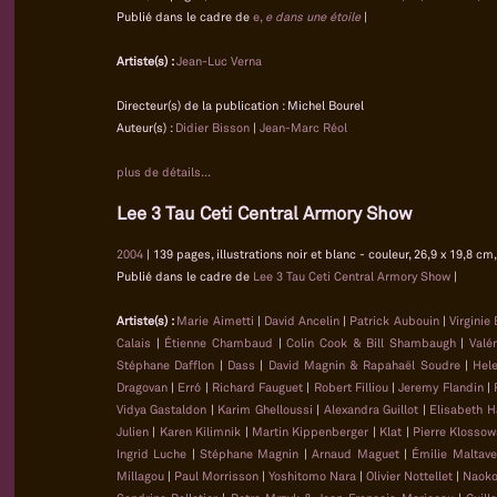
Publié dans le cadre de
e,
e dans une étoile
|
Artiste(s) :
Jean-Luc Verna
Directeur(s) de la publication : Michel Bourel
Auteur(s) :
Didier Bisson
|
Jean-Marc Réol
plus de détails...
Lee 3 Tau Ceti Central Armory Show
2004
| 139 pages, illustrations noir et blanc - couleur, 26,9 x 19,8 
Publié dans le cadre de
Lee 3 Tau Ceti Central Armory Show
|
Artiste(s) :
Marie Aimetti
|
David Ancelin
|
Patrick Aubouin
|
Virginie
Calais
|
Étienne Chambaud
|
Colin Cook & Bill Shambaugh
|
Valé
Stéphane Dafflon
|
Dass
|
David Magnin & Rapahaël Soudre
|
Hel
Dragovan
|
Erró
|
Richard Fauguet
|
Robert Filliou
|
Jeremy Flandin
|
Vidya Gastaldon
|
Karim Ghelloussi
|
Alexandra Guillot
|
Elisabeth H
Julien
|
Karen Kilimnik
|
Martin Kippenberger
|
Klat
|
Pierre Klossow
Ingrid Luche
|
Stéphane Magnin
|
Arnaud Maguet
|
Émilie Maltave
Millagou
|
Paul Morrisson
|
Yoshitomo Nara
|
Olivier Nottellet
|
Naoko