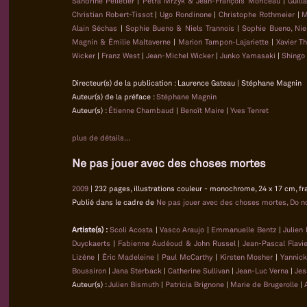
Sandrine Pelletier
|
Petra Mrzyk & Jean-François Moriceau
|
Guill
Christian Robert-Tissot
|
Ugo Rondinone
|
Christophe Rothmeier
|
M
Alain Séchas
|
Sophie Bueno & Niels Trannois
|
Sophie Bueno, Nie
Magnin & Émilie Maltaverne
|
Marion Tampon-Lajariette
|
Xavier T
Wicker
|
Franz West
|
Jean-Michel Wicker
|
Junko Yamasaki
|
Shingo
Directeur(s) de la publication : Laurence Gateau | Stéphane Magnin
Auteur(s) de la préface :
Stéphane Magnin
Auteur(s) :
Étienne Chambaud
|
Benoît Maire
|
Yves Tenret
plus de détails...
Ne pas jouer avec des choses mortes
2009
| 232 pages, illustrations couleur - monochrome, 24 x 17 cm, fr
Publié dans le cadre de
Ne pas jouer avec des choses mortes, Do no
Artiste(s) :
Scoli Acosta
|
Vasco Araujo
|
Emmanuelle Bentz
|
Julien
Duyckaerts
|
Fabienne Audéoud & John Russel
|
Jean-Pascal Flavi
Lizène
|
Éric Madeleine
|
Paul McCarthy
|
Kirsten Mosher
|
Yannick
Boussiron
|
Jana Sterback
|
Catherine Sullivan
|
Jean-Luc Verna
|
Jes
Auteur(s) :
Julien Bismuth
|
Patricia Brignone
|
Marie de Brugerolle
|