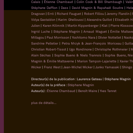
Calais
|
Étienne Chambaud
|
Colin Cook & Bill Shambaugh
|
Valé
Stéphane Dafflon
|
Dass
|
David Magnin & Rapahaël Soudre
|
Hel
Dragovan
|
Erró
|
Richard Fauguet
|
Robert Filliou
|
Jeremy Flandin
|
Vidya Gastaldon
|
Karim Ghelloussi
|
Alexandra Guillot
|
Elisabeth H
Julien
|
Karen Kilimnik
|
Martin Kippenberger
|
Klat
|
Pierre Klossow
Ingrid Luche
|
Stéphane Magnin
|
Arnaud Maguet
|
Émilie Maltave
Millagou
|
Paul Morrisson
|
Yoshitomo Nara
|
Olivier Nottellet
|
Naoko
Sandrine Pelletier
|
Petra Mrzyk & Jean-François Moriceau
|
Guill
Christian Robert-Tissot
|
Ugo Rondinone
|
Christophe Rothmeier
|
M
Alain Séchas
|
Sophie Bueno & Niels Trannois
|
Sophie Bueno, Nie
Magnin & Émilie Maltaverne
|
Marion Tampon-Lajariette
|
Xavier T
Wicker
|
Franz West
|
Jean-Michel Wicker
|
Junko Yamasaki
|
Shingo
Directeur(s) de la publication : Laurence Gateau | Stéphane Magnin
Auteur(s) de la préface :
Stéphane Magnin
Auteur(s) :
Étienne Chambaud
|
Benoît Maire
|
Yves Tenret
plus de détails...