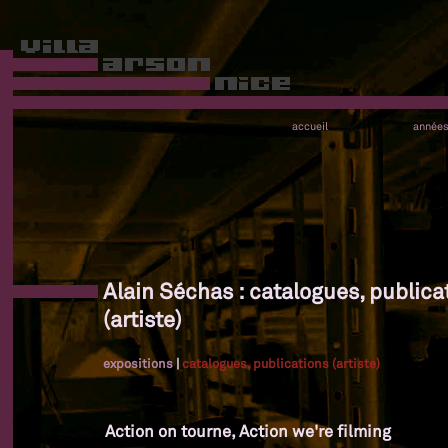
accueil
année
Alain Séchas : catalogues, publica
(artiste)
expositions
|
catalogues, publications (artiste)
Action on tourne, Action we're filming