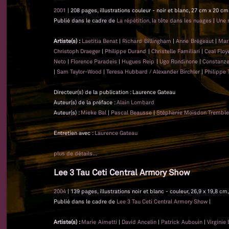
2001
| 208 pages, illustrations couleur - noir et blanc, 27 cm x 20 cm,
Publié dans le cadre de
La répétition, la tête dans les nuages
|
Une m
Artiste(s) :
Laetitia Benat
|
Richard Billingham
|
Anne Brégeaut
|
Mar
Christoph Draeger
|
Philippe Durand
|
Christelle Familiari
|
Ceal Floy
Neto
|
Florence Paradeis
|
Hugues Reip
|
Ugo Rondinone
|
Constanz
|
Sam Taylor-Wood
|
Teresa Hubbard / Alexander Birchler
|
Philippe 
Directeur(s) de la publication : Laurence Gateau
Auteur(s) de la préface :
Alain Lombard
Auteur(s) :
Mieke Bal
|
Pascal Beausse
|
Stéphanie Moisdon Trembl
Entretien avec :
Laurence Gateau
plus de détails...
Lee 3 Tau Ceti Central Armory Show
2004
| 139 pages, illustrations noir et blanc - couleur, 26,9 x 19,8 
Publié dans le cadre de
Lee 3 Tau Ceti Central Armory Show
|
Artiste(s) :
Marie Aimetti
|
David Ancelin
|
Patrick Aubouin
|
Virginie