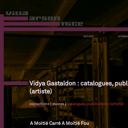
accueil
année
Vidya Gastaldon : catalogues, publ
(artiste)
expositions
|
œuvres
|
catalogues, publications (artiste)
A Moitié Carré A Moitié Fou