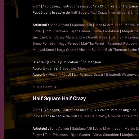
2007
| 176 pages, illustrations couleur, 17 x 24 cm, version française
Publié dans le cadre de
Half Square Half Crazy, À moitié carré à moi
Artiste(s) :
Boris Achour
|
Saâdane Afif
|
John M Armleder
|
Martin B
Floyer
|
Tom Friedman
|
Ryan Gander
|
Vidya Gastaldon
|
Marjolaine
Jim Lambie
|
Carole Manaranche
|
Genêt Mayor
|
Damien Mazière
Bruno Peinado
|
Hugo Pernet
|
Mai-Thu Perret
|
Raymond Pettibon
Michael Scott
|
Katja Strunz
|
Vincent Szarek
|
Blair Thurman
|
John 
Directeur(s) de la publication : Éric Mangion
Auteur(s) de la préface :
Éric Mangion
Auteur(s) :
Vincent Pécoil
|
Lili Reynaud Dewar
|
Elisabeth Wetterwal
plus de détails...
Half Square Half Crazy
2007
| 176 pages, illustrations couleur, 17 x 24 cm, version anglaise
Publié dans le cadre de
Half Square Half Crazy, À moitié carré à moi
Artiste(s) :
Boris Achour
|
Saâdane Afif
|
John M Armleder
|
Martin B
Floyer
|
Tom Friedman
|
Ryan Gander
|
Vidya Gastaldon
|
Marjolaine