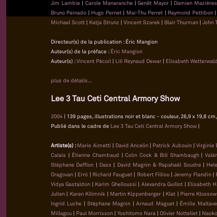
Jim Lambie
|
Carole Manaranche
|
Genêt Mayor
|
Damien Mazière
Bruno Peinado
|
Hugo Pernet
|
Mai-Thu Perret
|
Raymond Pettibon
Michael Scott
|
Katja Strunz
|
Vincent Szarek
|
Blair Thurman
|
John 
Directeur(s) de la publication : Éric Mangion
Auteur(s) de la préface :
Éric Mangion
Auteur(s) :
Vincent Pécoil
|
Lili Reynaud Dewar
|
Elisabeth Wetterwal
plus de détails...
Lee 3 Tau Ceti Central Armory Show
2004
| 139 pages, illustrations noir et blanc - couleur, 26,9 x 19,8 
Publié dans le cadre de
Lee 3 Tau Ceti Central Armory Show
|
Artiste(s) :
Marie Aimetti
|
David Ancelin
|
Patrick Aubouin
|
Virginie
Calais
|
Étienne Chambaud
|
Colin Cook & Bill Shambaugh
|
Valé
Stéphane Dafflon
|
Dass
|
David Magnin & Rapahaël Soudre
|
Hel
Dragovan
|
Erró
|
Richard Fauguet
|
Robert Filliou
|
Jeremy Flandin
|
Vidya Gastaldon
|
Karim Ghelloussi
|
Alexandra Guillot
|
Elisabeth H
Julien
|
Karen Kilimnik
|
Martin Kippenberger
|
Klat
|
Pierre Klossow
Ingrid Luche
|
Stéphane Magnin
|
Arnaud Maguet
|
Émilie Maltave
Millagou
|
Paul Morrisson
|
Yoshitomo Nara
|
Olivier Nottellet
|
Naoko