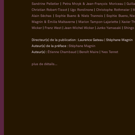
Sandrine Pelletier
|
Petra Mrzyk & Jean-François Moriceau
|
Guill
Christian Robert-Tissot
|
Ugo Rondinone
|
Christophe Rothmeier
|
M
Alain Séchas
|
Sophie Bueno & Niels Trannois
|
Sophie Bueno, Nie
Magnin & Émilie Maltaverne
|
Marion Tampon-Lajariette
|
Xavier T
Wicker
|
Franz West
|
Jean-Michel Wicker
|
Junko Yamasaki
|
Shingo
Directeur(s) de la publication : Laurence Gateau | Stéphane Magnin
Auteur(s) de la préface :
Stéphane Magnin
Auteur(s) :
Étienne Chambaud
|
Benoît Maire
|
Yves Tenret
plus de détails...