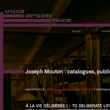
accueil
année
Joseph Mouton : catalogues, public
expositions
|
catalogues, publications (artiste)
|
catalogue
À LA VIE DÉLIBÉRÉE ! - TO DELIBERATE L