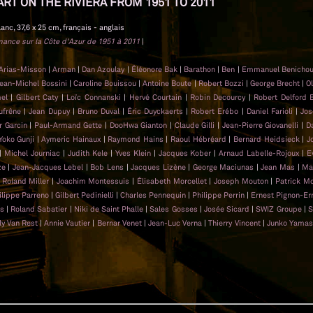
ART ON THE RIVIERA FROM 1951 TO 2011
lanc, 37,6 x 25 cm, français - anglais
rmance sur la Côte d'Azur de 1951 à 2011
|
 Arias-Misson
|
Arman
|
Dan Azoulay
|
Éléonore Bak
|
Barathon
|
Ben
|
Emmanuel Benicho
ean-Michel Bossini
|
Caroline Bouissou
|
Antoine Boute
|
Robert Bozzi
|
George Brecht
|
Ol
mel
|
Gilbert Caty
|
Loïc Connanski
|
Hervé Courtain
|
Robin Decourcy
|
Robert Delford 
ufrêne
|
Jean Dupuy
|
Bruno Duval
|
Éric Duyckaerts
|
Robert Erébo
|
Daniel Farioli
|
Jos
er Garcin
|
Paul-Armand Gette
|
DooHwa Gianton
|
Claude Gilli
|
Jean-Pierre Giovanelli
|
D
Yoko Gunji
|
Aymeric Hainaux
|
Raymond Hains
|
Raoul Hébréard
|
Bernard Heidsieck
|
J
|
Michel Journiac
|
Judith Kele
|
Yves Klein
|
Jacques Kober
|
Arnaud Labelle-Rojoux
|
E
ze
|
Jean-Jacques Lebel
|
Bob Lens
|
Jacques Lizène
|
George Maciunas
|
Jean Mas
|
Ma
|
Roland Miller
|
Joachim Montessuis
|
Élisabeth Morcellet
|
Joseph Mouton
|
Patrick M
ilippe Parreno
|
Gilbert Pedinielli
|
Charles Pennequin
|
Philippe Perrin
|
Ernest Pignon-Er
as
|
Roland Sabatier
|
Niki de Saint Phalle
|
Sales Gosses
|
Josée Sicard
|
SWIZ Groupe
|
S
ly Van Rest
|
Annie Vautier
|
Bernar Venet
|
Jean-Luc Verna
|
Thierry Vincent
|
Junko Yamas