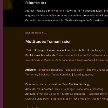
Présentation :
Journal - réalisé par
newpollution
(Cyril Terrier) et coédité avec le
enquête en faisant le lien entre les documents présentés dans l'exp
Cette édition joue également le rôle de catalogue de l'exposition.
plus de détails...
Multitudes Transmission
2007
| 272 pages, illustrations noir et blanc, 14,5 x 21 cm, français
Publié dans le cadre de
Transmission, Le (ou la) Poïpoïdrome à e
sélection de 400 pièces de la collection + 15 activations
|
Transmiss
Artiste(s) :
Matthias Bonopéra
|
Edouard Boyer
|
Étienne Chamba
Temporary Services
|
Tensta Konsthall
|
Toasting Agency
Directeur(s) de la publication : Yann Moulier Boutang
Auteur(s) de la préface :
Sylvie Boulanger
|
Yann Moulier Boutang
Auteur(s) :
Mikhaïl Bakhtine
|
Matthias Bonopéra
|
Edouard Boyer
Maurizio Lazzarato
|
Stéphane Magnin
|
Éric Mangion
|
Joseph Mou