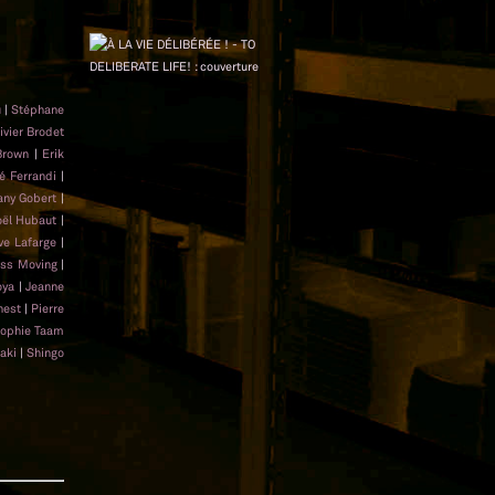
u
|
Stéphane
ivier Brodet
Brown
|
Erik
é Ferrandi
|
any Gobert
|
oël Hubaut
|
ve Lafarge
|
ss Moving
|
oya
|
Jeanne
nest
|
Pierre
ophie Taam
aki
|
Shingo