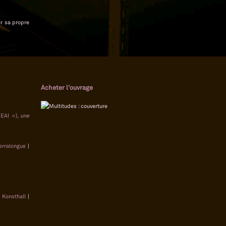
er sa propre
Acheter l'ouvrage
NEAI =),
une
erralongue
|
 Konsthall
|