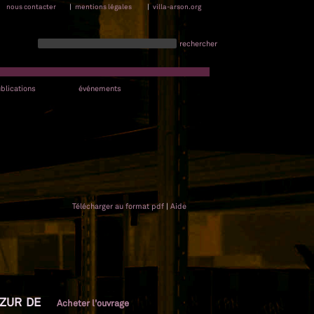
nous contacter
|
mentions légales
|
villa-arson.org
rechercher
blications
événements
Télécharger au format pdf
|
Aide
AZUR DE
Acheter l'ouvrage