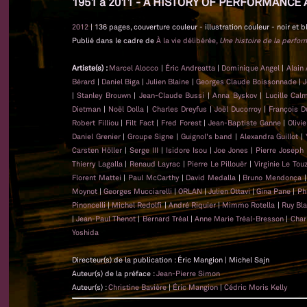
1951 à 2011 - A HISTORY OF PERFORMANCE 
2012
| 136 pages, couverture couleur - illustration couleur - noir et b
Publié dans le cadre de
À la vie délibérée,
Une histoire de la perfo
Artiste(s) :
Marcel Alocco
|
Éric Andreatta
|
Dominique Angel
|
Alain
Bérard
|
Daniel Biga
|
Julien Blaine
|
Georges Claude Boissonnade
|
J
|
Stanley Brouwn
|
Jean-Claude Bussi
|
Anna Byskov
|
Lucille Cal
Dietman
|
Noël Dolla
|
Charles Dreyfus
|
Joël Ducorroy
|
François D
Robert Filliou
|
Filt Fact
|
Fred Forest
|
Jean-Baptiste Ganne
|
Olivi
Daniel Grenier
|
Groupe Signe
|
Guignol's band
|
Alexandra Guillot
|
Carsten Höller
|
Serge III
|
Isidore Isou
|
Joe Jones
|
Pierre Joseph
Thierry Lagalla
|
Renaud Layrac
|
Pierre Le Pillouër
|
Virginie Le Tou
Florent Mattei
|
Paul McCarthy
|
David Medalla
|
Bruno Mendonça
Moynot
|
Georges Mucciarelli
|
ORLAN
|
Julien Ottavi
|
Gina Pane
|
Ph
Pinoncelli
|
Michel Redolfi
|
André Riquier
|
Mimmo Rotella
|
Ruy Bl
|
Jean-Paul Thenot
|
Bernard Tréal
|
Anne Marie Tréal-Bresson
|
Char
Yoshida
Directeur(s) de la publication : Éric Mangion | Michel Sajn
Auteur(s) de la préface :
Jean-Pierre Simon
Auteur(s) :
Christine Bavière
|
Éric Mangion
|
Cédric Moris Kelly