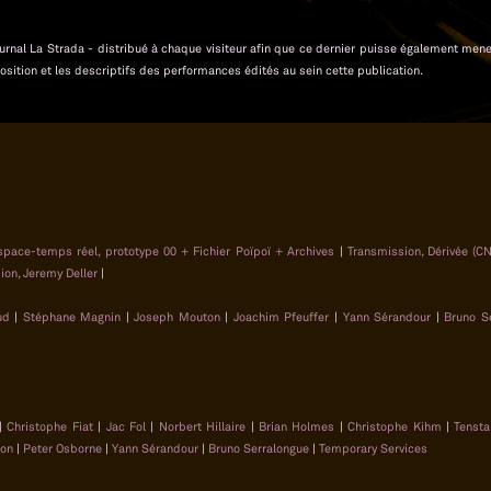
 journal La Strada - distribué à chaque visiteur afin que ce dernier puisse également men
osition et les descriptifs des performances édités au sein cette publication.
space-temps réel, prototype 00 + Fichier Poïpoï + Archives
|
Transmission, Dérivée (C
ion, Jeremy Deller
|
ud
|
Stéphane Magnin
|
Joseph Mouton
|
Joachim Pfeuffer
|
Yann Sérandour
|
Bruno S
|
Christophe Fiat
|
Jac Fol
|
Norbert Hillaire
|
Brian Holmes
|
Christophe Kihm
|
Tensta
ton
|
Peter Osborne
|
Yann Sérandour
|
Bruno Serralongue
|
Temporary Services