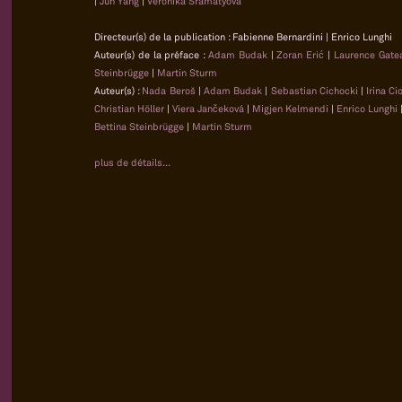
|
Jun Yang
|
Veronika Šramatyová
Directeur(s) de la publication : Fabienne Bernardini | Enrico Lunghi
Auteur(s) de la préface :
Adam Budak
|
Zoran Erić
|
Laurence Gat
Steinbrügge
|
Martin Sturm
Auteur(s) :
Nada Beroš
|
Adam Budak
|
Sebastian Cichocki
|
Irina C
Christian Höller
|
Viera Jančeková
|
Migjen Kelmendi
|
Enrico Lunghi
Bettina Steinbrügge
|
Martin Sturm
plus de détails...