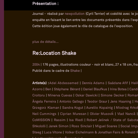
Présentation :
Journal - réalisé par
newpollution
(Cyril Terrier) et coédité avec le
enquête en faisant le lien entre les documents présentés dans l'exp
Cette édition joue également le rôle de catalogue de l'exposition.
plus de détails...
Re:Location Shake
2004
| 176 pages, illustrations couleur - noir et blanc, 27 x 18 cm, f
Publié dans le cadre de
Shake
|
Artiste(s) :
Adel Abdessemed
|
Dennis Adams
|
Saâdane Afif
|
Hali
Azorro
|
Ben
|
Stéphane Bérard
|
Daniel Blaufkus
|
Irina Botea
|
Candi
Croitoru
|
Minerva Cuevas
|
Oskar Dawicki
|
Simone Decker
|
Roman
Ângela Ferreira
|
Antonio Gallego
|
Teodor Graur
|
Jens Haaning
|
He
Grzegorz Klaman
|
Sandra Kogut
|
Aureliio Kopainig
|
Miodrag Krko
Neil Cummings
|
Ciprian Muresan
|
Olivier Musoviḱ
|
Vlad Nancă
CoMISSION
|
Rassim
|
Isa Riedl
|
Robert Jelinek / State of Sabot
Shkololli
|
Janek Simon
|
Ross Sinclair
|
Miguel Soares
|
Social Imp
Steeg
|
Luca Vitone
|
Volker Eichelmann & Jonathan Fairs & Ronald 