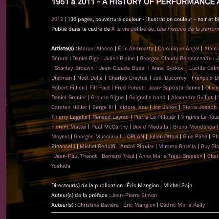
1951 à 2011 - A HISTORY OF PERFORMANCE 
2012
| 136 pages, couverture couleur - illustration couleur - noir et b
Publié dans le cadre de
À la vie délibérée,
Une histoire de la perfo
Artiste(s) :
Marcel Alocco
|
Éric Andreatta
|
Dominique Angel
|
Alain
Bérard
|
Daniel Biga
|
Julien Blaine
|
Georges Claude Boissonnade
|
J
|
Stanley Brouwn
|
Jean-Claude Bussi
|
Anna Byskov
|
Lucille Cal
Dietman
|
Noël Dolla
|
Charles Dreyfus
|
Joël Ducorroy
|
François D
Robert Filliou
|
Filt Fact
|
Fred Forest
|
Jean-Baptiste Ganne
|
Olivi
Daniel Grenier
|
Groupe Signe
|
Guignol's band
|
Alexandra Guillot
|
Carsten Höller
|
Serge III
|
Isidore Isou
|
Joe Jones
|
Pierre Joseph
Thierry Lagalla
|
Renaud Layrac
|
Pierre Le Pillouër
|
Virginie Le Tou
Florent Mattei
|
Paul McCarthy
|
David Medalla
|
Bruno Mendonça
Moynot
|
Georges Mucciarelli
|
ORLAN
|
Julien Ottavi
|
Gina Pane
|
Ph
Pinoncelli
|
Michel Redolfi
|
André Riquier
|
Mimmo Rotella
|
Ruy Bl
|
Jean-Paul Thenot
|
Bernard Tréal
|
Anne Marie Tréal-Bresson
|
Char
Yoshida
Directeur(s) de la publication : Éric Mangion | Michel Sajn
Auteur(s) de la préface :
Jean-Pierre Simon
Auteur(s) :
Christine Bavière
|
Éric Mangion
|
Cédric Moris Kelly