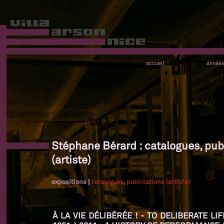
accueil
année
Stéphane Bérard : catalogues, pub
(artiste)
expositions
|
catalogues, publications (artiste)
À LA VIE DÉLIBÉRÉE ! - TO DELIBERATE L