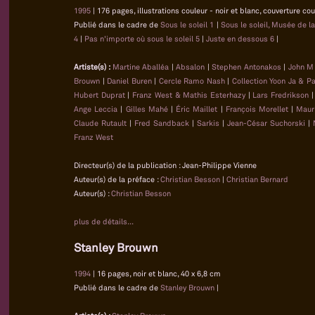
1995
| 176 pages, illustrations couleur - noir et blanc, couverture co
Publié dans le cadre de
Sous le soleil 1
|
Sous le soleil, Musée de l
4
|
Pas n'importe où sous le soleil 5
|
Juste en dessous 6
|
Artiste(s) :
Martine Aballéa
|
Absalon
|
Stephen Antonakos
|
John M
Brouwn
|
Daniel Buren
|
Cercle Ramo Nash
|
Collection Yoon Ja & P
Hubert Duprat
|
Franz West & Mathis Esterhazy
|
Lars Fredrikson
Ange Leccia
|
Gilles Mahé
|
Éric Maillet
|
François Morellet
|
Maur
Claude Rutault
|
Fred Sandback
|
Sarkis
|
Jean-César Suchorski
|
Franz West
Directeur(s) de la publication : Jean-Philippe Vienne
Auteur(s) de la préface :
Christian Besson
|
Christian Bernard
Auteur(s) :
Christian Besson
plus de détails...
Stanley Brouwn
1994
| 16 pages, noir et blanc, 40 x 6,8 cm
Publié dans le cadre de
Stanley Brouwn
|