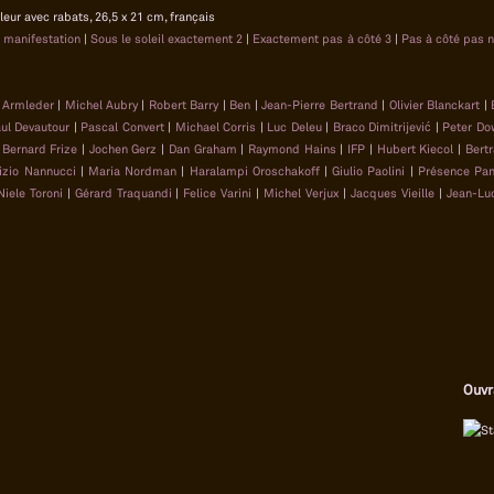
uleur avec rabats, 26,5 x 21 cm, français
a manifestation
|
Sous le soleil exactement 2
|
Exactement pas à côté 3
|
Pas à côté pas 
 Armleder
|
Michel Aubry
|
Robert Barry
|
Ben
|
Jean-Pierre Bertrand
|
Olivier Blanckart
|
aul Devautour
|
Pascal Convert
|
Michael Corris
|
Luc Deleu
|
Braco Dimitrijević
|
Peter Do
|
Bernard Frize
|
Jochen Gerz
|
Dan Graham
|
Raymond Hains
|
IFP
|
Hubert Kiecol
|
Bertr
izio Nannucci
|
Maria Nordman
|
Haralampi Oroschakoff
|
Giulio Paolini
|
Présence Pan
Niele Toroni
|
Gérard Traquandi
|
Felice Varini
|
Michel Verjux
|
Jacques Vieille
|
Jean-Lu
Ouvr