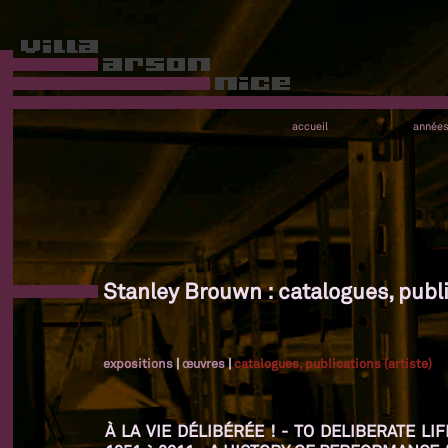
accueil
année
Stanley Brouwn : catalogues, publi
expositions
|
œuvres
|
catalogues, publications (artiste)
À LA VIE DÉLIBÉRÉE ! - TO DELIBERATE L