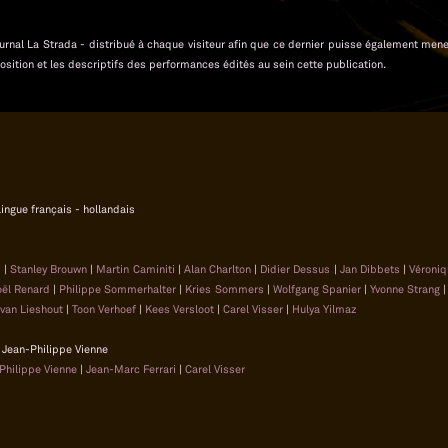
 journal La Strada - distribué à chaque visiteur afin que ce dernier puisse également men
osition et les descriptifs des performances édités au sein cette publication.
ilingue français - hollandais
d
|
Stanley Brouwn
|
Martin Caminiti
|
Alan Charlton
|
Didier Dessus
|
Jan Dibbets
|
Véroni
oël Renard
|
Philippe Sommerhalter
|
Kries Sommers
|
Wolfgang Spanier
|
Yvonne Strang
van Lieshout
|
Toon Verhoef
|
Kees Versloot
|
Carel Visser
|
Hulya Yilmaz
 | Jean-Philippe Vienne
Philippe Vienne
|
Jean-Marc Ferrari
|
Carel Visser