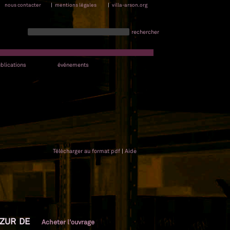
nous contacter
|
mentions légales
|
villa-arson.org
rechercher
blications
événements
Télécharger au format pdf
|
Aide
AZUR DE
Acheter l'ouvrage