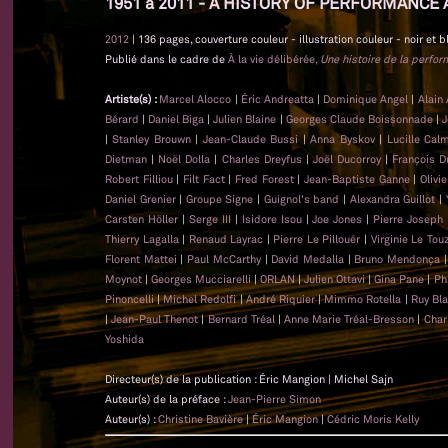
1951 à 2011 - A HISTORY OF PERFORMANCE 
2012
| 136 pages, couverture couleur - illustration couleur - noir et b
Publié dans le cadre de
À la vie délibérée,
Une histoire de la perfo
Artiste(s) :
Marcel Alocco
|
Éric Andreatta
|
Dominique Angel
|
Alain
Bérard
|
Daniel Biga
|
Julien Blaine
|
Georges Claude Boissonnade
|
J
|
Stanley Brouwn
|
Jean-Claude Bussi
|
Anna Byskov
|
Lucille Cal
Dietman
|
Noël Dolla
|
Charles Dreyfus
|
Joël Ducorroy
|
François D
Robert Filliou
|
Filt Fact
|
Fred Forest
|
Jean-Baptiste Ganne
|
Olivi
Daniel Grenier
|
Groupe Signe
|
Guignol's band
|
Alexandra Guillot
|
Carsten Höller
|
Serge III
|
Isidore Isou
|
Joe Jones
|
Pierre Joseph
Thierry Lagalla
|
Renaud Layrac
|
Pierre Le Pillouër
|
Virginie Le Tou
Florent Mattei
|
Paul McCarthy
|
David Medalla
|
Bruno Mendonça
Moynot
|
Georges Mucciarelli
|
ORLAN
|
Julien Ottavi
|
Gina Pane
|
Ph
Pinoncelli
|
Michel Redolfi
|
André Riquier
|
Mimmo Rotella
|
Ruy Bl
|
Jean-Paul Thenot
|
Bernard Tréal
|
Anne Marie Tréal-Bresson
|
Char
Yoshida
Directeur(s) de la publication : Éric Mangion | Michel Sajn
Auteur(s) de la préface :
Jean-Pierre Simon
Auteur(s) :
Christine Bavière
|
Éric Mangion
|
Cédric Moris Kelly