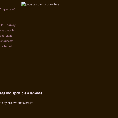
n'importe où
BP
|
Stanley
wnsbrough
|
and Lavier
|
chounette
|
c Vilmouth
|
age indisponible à la vente