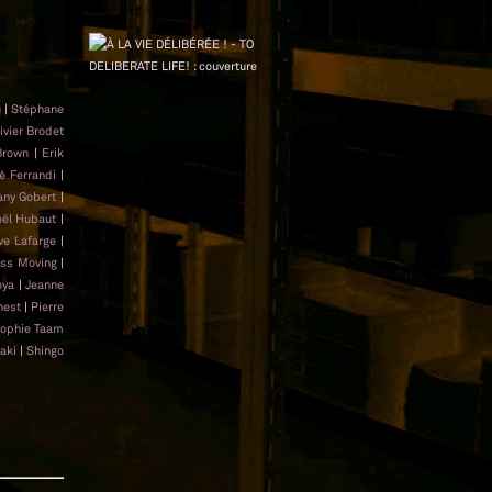
u
|
Stéphane
ivier Brodet
Brown
|
Erik
é Ferrandi
|
any Gobert
|
oël Hubaut
|
ve Lafarge
|
ss Moving
|
oya
|
Jeanne
nest
|
Pierre
ophie Taam
aki
|
Shingo