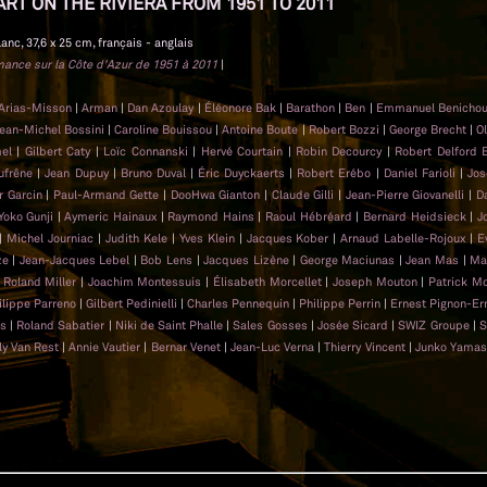
ART ON THE RIVIERA FROM 1951 TO 2011
lanc, 37,6 x 25 cm, français - anglais
rmance sur la Côte d'Azur de 1951 à 2011
|
 Arias-Misson
|
Arman
|
Dan Azoulay
|
Éléonore Bak
|
Barathon
|
Ben
|
Emmanuel Benicho
ean-Michel Bossini
|
Caroline Bouissou
|
Antoine Boute
|
Robert Bozzi
|
George Brecht
|
Ol
mel
|
Gilbert Caty
|
Loïc Connanski
|
Hervé Courtain
|
Robin Decourcy
|
Robert Delford 
ufrêne
|
Jean Dupuy
|
Bruno Duval
|
Éric Duyckaerts
|
Robert Erébo
|
Daniel Farioli
|
Jos
er Garcin
|
Paul-Armand Gette
|
DooHwa Gianton
|
Claude Gilli
|
Jean-Pierre Giovanelli
|
D
Yoko Gunji
|
Aymeric Hainaux
|
Raymond Hains
|
Raoul Hébréard
|
Bernard Heidsieck
|
J
|
Michel Journiac
|
Judith Kele
|
Yves Klein
|
Jacques Kober
|
Arnaud Labelle-Rojoux
|
E
ze
|
Jean-Jacques Lebel
|
Bob Lens
|
Jacques Lizène
|
George Maciunas
|
Jean Mas
|
Ma
|
Roland Miller
|
Joachim Montessuis
|
Élisabeth Morcellet
|
Joseph Mouton
|
Patrick M
ilippe Parreno
|
Gilbert Pedinielli
|
Charles Pennequin
|
Philippe Perrin
|
Ernest Pignon-Er
as
|
Roland Sabatier
|
Niki de Saint Phalle
|
Sales Gosses
|
Josée Sicard
|
SWIZ Groupe
|
S
ly Van Rest
|
Annie Vautier
|
Bernar Venet
|
Jean-Luc Verna
|
Thierry Vincent
|
Junko Yamas