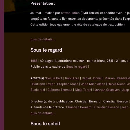
Présentation :
Journal - réalisé par
newpollution
(Cyril Terrier) et coédité avec le
enquête en faisant le lien entre les documents présentés dans l'exp
Cette édition joue également le rôle de catalogue de l'exposition.
plus de détails...
Sous le regard
1988
| 40 pages, illustrations couleur - noir et blanc, 26,5 x 21 cm, b
Publié dans le cadre de
Sous le regard
|
Artiste(s) :
Cécile Bart
|
Rob Birza
|
Daniel Bonnal
|
Marian Breedvel
|
Bertrand Lavier
|
Stephen Maas
|
Joris Michielsen
|
Hervé Nicot
|
J
Suchorski
|
Clément Thomas
|
Niele Toroni
|
Jan van Grunsven
|
Joep 
Directeur(s) de la publication : Christian Bernard | Christian Besson
Auteur(s) de la préface :
Christian Bernard
|
Christian Besson
|
Jean-
plus de détails...
Sous le soleil