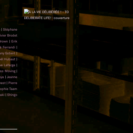
u
|
Stéphane
ivier Brodet
Brown
|
Erik
é Ferrandi
|
any Gobert
|
oël Hubaut
|
ve Lafarge
|
ss Moving
|
oya
|
Jeanne
nest
|
Pierre
ophie Taam
aki
|
Shingo