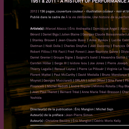
1951 à 2011 - A HISTORY OF PERFORMANCE 
2012
| 136 pages, couverture couleur - illustration couleur - noir et b
Publié dans le cadre de
À la vie délibérée,
Une histoire de la perfo
Artiste(s) :
Marcel Alocco
|
Éric Andreatta
|
Dominique Angel
|
Alain
Bérard
|
Daniel Biga
|
Julien Blaine
|
Georges Claude Boissonnade
|
J
|
Stanley Brouwn
|
Jean-Claude Bussi
|
Anna Byskov
|
Lucille Cal
Dietman
|
Noël Dolla
|
Charles Dreyfus
|
Joël Ducorroy
|
François D
Robert Filliou
|
Filt Fact
|
Fred Forest
|
Jean-Baptiste Ganne
|
Olivi
Daniel Grenier
|
Groupe Signe
|
Guignol's band
|
Alexandra Guillot
|
Carsten Höller
|
Serge III
|
Isidore Isou
|
Joe Jones
|
Pierre Joseph
Thierry Lagalla
|
Renaud Layrac
|
Pierre Le Pillouër
|
Virginie Le Tou
Florent Mattei
|
Paul McCarthy
|
David Medalla
|
Bruno Mendonça
Moynot
|
Georges Mucciarelli
|
ORLAN
|
Julien Ottavi
|
Gina Pane
|
Ph
Pinoncelli
|
Michel Redolfi
|
André Riquier
|
Mimmo Rotella
|
Ruy Bl
|
Jean-Paul Thenot
|
Bernard Tréal
|
Anne Marie Tréal-Bresson
|
Char
Yoshida
Directeur(s) de la publication : Éric Mangion | Michel Sajn
Auteur(s) de la préface :
Jean-Pierre Simon
Auteur(s) :
Christine Bavière
|
Éric Mangion
|
Cédric Moris Kelly