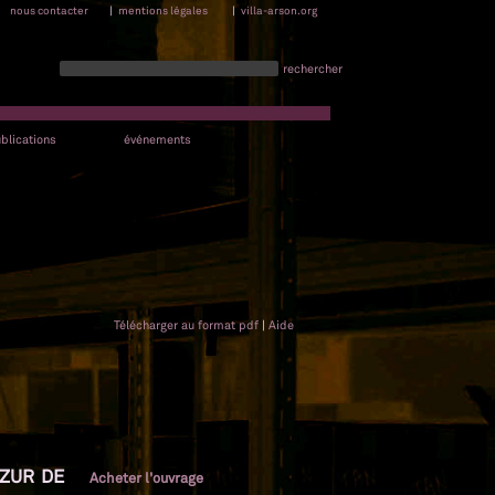
nous contacter
|
mentions légales
|
villa-arson.org
rechercher
blications
événements
Télécharger au format pdf
|
Aide
AZUR DE
Acheter l'ouvrage