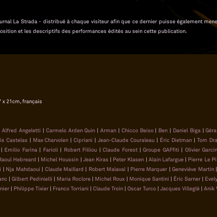
 journal La Strada - distribué à chaque visiteur afin que ce dernier puisse également men
osition et les descriptifs des performances édités au sein cette publication.
7 x 21cm, français
|
Alfred Angeletti
|
Carmelo Arden Quin
|
Arman
|
Chicco Beiso
|
Ben
|
Daniel Biga
|
Géra
is Castelas
|
Max Charvolen
|
Cipriani
|
Jean-Claude Couraleau
|
Éric Dietman
|
Tom Dr
|
Emilio Farina
|
Farioli
|
Robert Filliou
|
Claude Forest
|
Groupe GAFfiti
|
Olivier Garci
Raoul Hebreard
|
Michel Houssin
|
Jean Kiras
|
Peter Klasen
|
Alain Lafargue
|
Pierre Le Pi
i
|
Nja Mahdaoui
|
Claude Maillard
|
Robert Malaval
|
Pierre Marquer
|
Geneviève Martin
anc
|
Gilbert Pedinielli
|
Maria Roclore
|
Michel Roux
|
Monique Santini
|
Éric Sarner
|
Evel
nier
|
Philippe Tixier
|
Franco Torriani
|
Claude Troin
|
Oscar Turco
|
Jacques Villeglé
|
Anik 