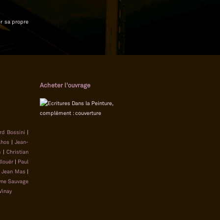
er sa propre
Acheter l'ouvrage
rd Bossini
|
ahos
|
Jean-
n
|
Christian
llouër
|
Paul
|
Jean Mas
|
yne Sauvage
Vinay