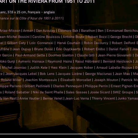
ART ON THE RIVIERA FROM 1951 TO 2011
lanc, 37,6 x 25 cm, français - anglais
rmance sur la Côte d'Azur de 1951 à 2011
|
 Arias-Misson
|
Arman
|
Dan Azoulay
|
Éléonore Bak
|
Barathon
|
Ben
|
Emmanuel Benicho
ean-Michel Bossini
|
Caroline Bouissou
|
Antoine Boute
|
Robert Bozzi
|
George Brecht
|
Ol
mel
|
Gilbert Caty
|
Loïc Connanski
|
Hervé Courtain
|
Robin Decourcy
|
Robert Delford 
ufrêne
|
Jean Dupuy
|
Bruno Duval
|
Éric Duyckaerts
|
Robert Erébo
|
Daniel Farioli
|
Jos
er Garcin
|
Paul-Armand Gette
|
DooHwa Gianton
|
Claude Gilli
|
Jean-Pierre Giovanelli
|
D
Yoko Gunji
|
Aymeric Hainaux
|
Raymond Hains
|
Raoul Hébréard
|
Bernard Heidsieck
|
J
|
Michel Journiac
|
Judith Kele
|
Yves Klein
|
Jacques Kober
|
Arnaud Labelle-Rojoux
|
E
ze
|
Jean-Jacques Lebel
|
Bob Lens
|
Jacques Lizène
|
George Maciunas
|
Jean Mas
|
Ma
|
Roland Miller
|
Joachim Montessuis
|
Élisabeth Morcellet
|
Joseph Mouton
|
Patrick M
ilippe Parreno
|
Gilbert Pedinielli
|
Charles Pennequin
|
Philippe Perrin
|
Ernest Pignon-Er
as
|
Roland Sabatier
|
Niki de Saint Phalle
|
Sales Gosses
|
Josée Sicard
|
SWIZ Groupe
|
S
ly Van Rest
|
Annie Vautier
|
Bernar Venet
|
Jean-Luc Verna
|
Thierry Vincent
|
Junko Yamas