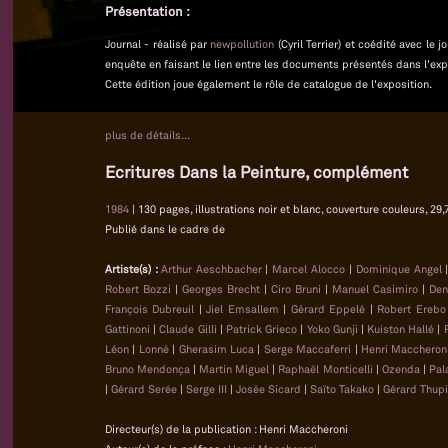
Présentation :
Journal - réalisé par
newpollution
(Cyril Terrier) et coédité avec le
enquête en faisant le lien entre les documents présentés dans l'exp
Cette édition joue également le rôle de catalogue de l'exposition.
plus de détails...
Ecritures Dans la Peinture, complément
1984
| 130 pages, illustrations noir et blanc, couverture couleurs, 29,
Publié dans le cadre de
Artiste(s) :
Arthur Aeschbacher
|
Marcel Alocco
|
Dominique Angel
Robert Bozzi
|
Georges Brecht
|
Ciro Bruni
|
Manuel Casimiro
|
Den
François Dubreuil
|
Jiel Emsallem
|
Gérard Eppelé
|
Robert Erebo
Gattinoni
|
Claude Gilli
|
Patrick Grieco
|
Yoko Gunji
|
Kuiston Hallé
|
Léon
|
Lonné
|
Gherasim Luca
|
Serge Maccaferri
|
Henri Maccheron
Bruno Mendonça
|
Martin Miguel
|
Raphaël Monticelli
|
Ozenda
|
Pal
|
Gérard Serée
|
Serge III
|
Josée Sicard
|
Saïto Takako
|
Gérard Thupi
Directeur(s) de la publication : Henri Maccheroni