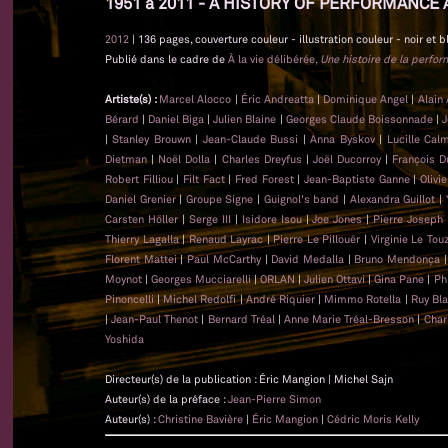
1951 à 2011 - A HISTORY OF PERFORMANCE 
2012
| 136 pages, couverture couleur - illustration couleur - noir et b
Publié dans le cadre de
À la vie délibérée,
Une histoire de la perfo
Artiste(s) :
Marcel Alocco
|
Éric Andreatta
|
Dominique Angel
|
Alain
Bérard
|
Daniel Biga
|
Julien Blaine
|
Georges Claude Boissonnade
|
J
|
Stanley Brouwn
|
Jean-Claude Bussi
|
Anna Byskov
|
Lucille Cal
Dietman
|
Noël Dolla
|
Charles Dreyfus
|
Joël Ducorroy
|
François D
Robert Filliou
|
Filt Fact
|
Fred Forest
|
Jean-Baptiste Ganne
|
Olivi
Daniel Grenier
|
Groupe Signe
|
Guignol's band
|
Alexandra Guillot
|
Carsten Höller
|
Serge III
|
Isidore Isou
|
Joe Jones
|
Pierre Joseph
Thierry Lagalla
|
Renaud Layrac
|
Pierre Le Pillouër
|
Virginie Le Tou
Florent Mattei
|
Paul McCarthy
|
David Medalla
|
Bruno Mendonça
Moynot
|
Georges Mucciarelli
|
ORLAN
|
Julien Ottavi
|
Gina Pane
|
Ph
Pinoncelli
|
Michel Redolfi
|
André Riquier
|
Mimmo Rotella
|
Ruy Bl
|
Jean-Paul Thenot
|
Bernard Tréal
|
Anne Marie Tréal-Bresson
|
Char
Yoshida
Directeur(s) de la publication : Éric Mangion | Michel Sajn
Auteur(s) de la préface :
Jean-Pierre Simon
Auteur(s) :
Christine Bavière
|
Éric Mangion
|
Cédric Moris Kelly