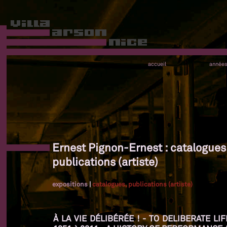
accueil
année
Ernest Pignon-Ernest : catalogues
publications (artiste)
expositions
|
catalogues, publications (artiste)
À LA VIE DÉLIBÉRÉE ! - TO DELIBERATE L