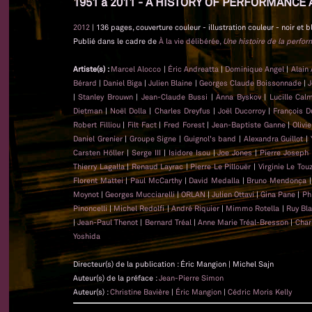
1951 à 2011 - A HISTORY OF PERFORMANCE 
2012
| 136 pages, couverture couleur - illustration couleur - noir et b
Publié dans le cadre de
À la vie délibérée,
Une histoire de la perfo
Artiste(s) :
Marcel Alocco
|
Éric Andreatta
|
Dominique Angel
|
Alain
Bérard
|
Daniel Biga
|
Julien Blaine
|
Georges Claude Boissonnade
|
J
|
Stanley Brouwn
|
Jean-Claude Bussi
|
Anna Byskov
|
Lucille Cal
Dietman
|
Noël Dolla
|
Charles Dreyfus
|
Joël Ducorroy
|
François D
Robert Filliou
|
Filt Fact
|
Fred Forest
|
Jean-Baptiste Ganne
|
Olivi
Daniel Grenier
|
Groupe Signe
|
Guignol's band
|
Alexandra Guillot
|
Carsten Höller
|
Serge III
|
Isidore Isou
|
Joe Jones
|
Pierre Joseph
Thierry Lagalla
|
Renaud Layrac
|
Pierre Le Pillouër
|
Virginie Le Tou
Florent Mattei
|
Paul McCarthy
|
David Medalla
|
Bruno Mendonça
Moynot
|
Georges Mucciarelli
|
ORLAN
|
Julien Ottavi
|
Gina Pane
|
Ph
Pinoncelli
|
Michel Redolfi
|
André Riquier
|
Mimmo Rotella
|
Ruy Bl
|
Jean-Paul Thenot
|
Bernard Tréal
|
Anne Marie Tréal-Bresson
|
Char
Yoshida
Directeur(s) de la publication : Éric Mangion | Michel Sajn
Auteur(s) de la préface :
Jean-Pierre Simon
Auteur(s) :
Christine Bavière
|
Éric Mangion
|
Cédric Moris Kelly