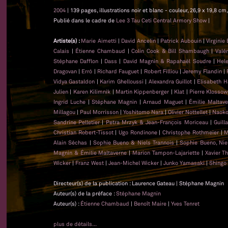
2004
| 139 pages, illustrations noir et blanc - couleur, 26,9 x 19,8 
Publié dans le cadre de
Lee 3 Tau Ceti Central Armory Show
|
Artiste(s) :
Marie Aimetti
|
David Ancelin
|
Patrick Aubouin
|
Virginie
Calais
|
Étienne Chambaud
|
Colin Cook & Bill Shambaugh
|
Valé
Stéphane Dafflon
|
Dass
|
David Magnin & Rapahaël Soudre
|
Hel
Dragovan
|
Erró
|
Richard Fauguet
|
Robert Filliou
|
Jeremy Flandin
|
Vidya Gastaldon
|
Karim Ghelloussi
|
Alexandra Guillot
|
Elisabeth H
Julien
|
Karen Kilimnik
|
Martin Kippenberger
|
Klat
|
Pierre Klossow
Ingrid Luche
|
Stéphane Magnin
|
Arnaud Maguet
|
Émilie Maltave
Millagou
|
Paul Morrisson
|
Yoshitomo Nara
|
Olivier Nottellet
|
Naoko
Sandrine Pelletier
|
Petra Mrzyk & Jean-François Moriceau
|
Guill
Christian Robert-Tissot
|
Ugo Rondinone
|
Christophe Rothmeier
|
M
Alain Séchas
|
Sophie Bueno & Niels Trannois
|
Sophie Bueno, Nie
Magnin & Émilie Maltaverne
|
Marion Tampon-Lajariette
|
Xavier T
Wicker
|
Franz West
|
Jean-Michel Wicker
|
Junko Yamasaki
|
Shingo
Directeur(s) de la publication : Laurence Gateau | Stéphane Magnin
Auteur(s) de la préface :
Stéphane Magnin
Auteur(s) :
Étienne Chambaud
|
Benoît Maire
|
Yves Tenret
plus de détails...