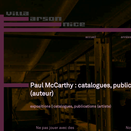
accueil
année
Paul McCarthy : catalogues, publi
(auteur)
expositions
|
catalogues, publications (artiste)
Ne pas jouer avec des
No