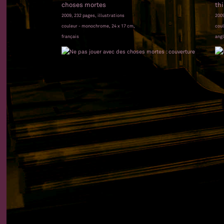
choses mortes
th
2009, 232 pages, illustrations
2009
couleur - monochrome, 24 x 17 cm,
coul
français
angl