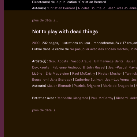
Directeur(s) de la publication : Christian Bernard
Auteur(s) :
Christian Bernard
|
Nicolas Bourriaud
|
Jean-Yves Jouanna
plus de détails...
Not to play with dead things
2009
| 232 pages, illustrations couleur - monochrome, 24 x 17 cm, an
Publié dans le cadre de
Ne pas jouer avec des choses mortes, Do no
Artiste(s) :
Scoli Acosta
|
Vasco Araujo
|
Emmanuelle Bentz
|
Julien
Duyckaerts
|
Fabienne Audéoud & John Russel
|
Jean-Pascal Flavi
Lizène
|
Éric Madeleine
|
Paul McCarthy
|
Kirsten Mosher
|
Yannick
Boussiron
|
Jana Sterback
|
Catherine Sullivan
|
Jean-Luc Verna
|
Jes
Auteur(s) :
Julien Bismuth
|
Patricia Brignone
|
Marie de Brugerolle
|
Entretien avec :
Raphaëlle Giangreco
|
Paul McCarthy
|
Richard Jack
plus de détails...