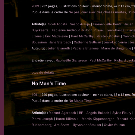
2009
| 232 pages, illustrations couleur - monochrome, 24 x 17 cm, fr
Publié dans le cadre de
Ne pas jouer avec des choses mortes, Do no
Artiste(s) :
Scoli Acosta
|
Vasco Araujo
|
Emmanuelle Bentz
|
Julien
Duyckaerts
|
Fabienne Audéoud & John Russel
|
Jean-Pascal Flavi
Lizène
|
Éric Madeleine
|
Paul McCarthy
|
Kirsten Mosher
|
Yannick
Boussiron
|
Jana Sterback
|
Catherine Sullivan
|
Jean-Luc Verna
|
Jes
Auteur(s) :
Julien Bismuth
|
Patricia Brignone
|
Marie de Brugerolle
|
Entretien avec :
Raphaëlle Giangreco
|
Paul McCarthy
|
Richard Jack
plus de détails...
No Man's Time
1991
| 240 pages, illustrations couleur - noir et blanc, 18 x 12 cm, f
Publié dans le cadre de
No Man's Time
|
Artiste(s) :
Richard Agerbeek
|
BP
|
Angela Bulloch
|
Sylvie Fleury
|
Pierre Joseph
|
Karen Kilimnik
|
Martin Kippenberger
|
Richard Kon
Ruppersberg
|
Jim Shaw
|
Lily van der Stokker
|
Xavier Veilhan