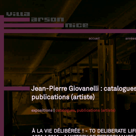
accueil
année
Jean-Pierre Giovanelli : catalogues
publications (artiste)
expositions
|
catalogues, publications (artiste)
À LA VIE DÉLIBÉRÉE ! - TO DELIBERATE L