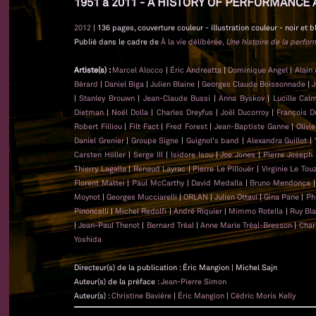
1951 à 2011 - A HISTORY OF PERFORMANCE 
2012
| 136 pages, couverture couleur - illustration couleur - noir et b
Publié dans le cadre de
À la vie délibérée,
Une histoire de la perfo
Artiste(s) :
Marcel Alocco
|
Éric Andreatta
|
Dominique Angel
|
Alain
Bérard
|
Daniel Biga
|
Julien Blaine
|
Georges Claude Boissonnade
|
J
|
Stanley Brouwn
|
Jean-Claude Bussi
|
Anna Byskov
|
Lucille Cal
Dietman
|
Noël Dolla
|
Charles Dreyfus
|
Joël Ducorroy
|
François D
Robert Filliou
|
Filt Fact
|
Fred Forest
|
Jean-Baptiste Ganne
|
Olivi
Daniel Grenier
|
Groupe Signe
|
Guignol's band
|
Alexandra Guillot
|
Carsten Höller
|
Serge III
|
Isidore Isou
|
Joe Jones
|
Pierre Joseph
Thierry Lagalla
|
Renaud Layrac
|
Pierre Le Pillouër
|
Virginie Le Tou
Florent Mattei
|
Paul McCarthy
|
David Medalla
|
Bruno Mendonça
Moynot
|
Georges Mucciarelli
|
ORLAN
|
Julien Ottavi
|
Gina Pane
|
Ph
Pinoncelli
|
Michel Redolfi
|
André Riquier
|
Mimmo Rotella
|
Ruy Bl
|
Jean-Paul Thenot
|
Bernard Tréal
|
Anne Marie Tréal-Bresson
|
Char
Yoshida
Directeur(s) de la publication : Éric Mangion | Michel Sajn
Auteur(s) de la préface :
Jean-Pierre Simon
Auteur(s) :
Christine Bavière
|
Éric Mangion
|
Cédric Moris Kelly