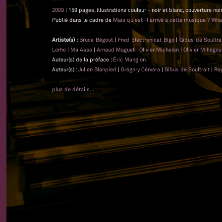
2009
| 159 pages, illustrations couleur - noir et blanc, couverture noi
Publié dans le cadre de
Mais qu'est-il arrivé à cette musique ? Wha
Artiste(s) :
Bruce Bégout
|
Fred Electronicat Bigo
|
Gibus de Soultra
Lorho
|
Ma Asso
|
Arnaud Maguet
|
Olivier Michelon
|
Olivier Millagou
Auteur(s) de la préface :
Éric Mangion
Auteur(s) :
Julien Blanpied
|
Grégory Cérvéra
|
Gibus de Soultrait
|
Ra
plus de détails...