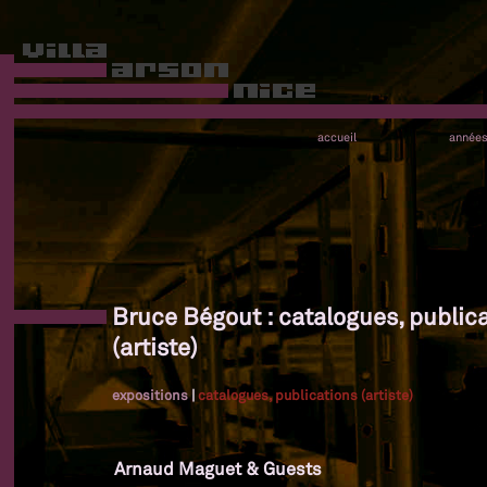
accueil
année
Bruce Bégout : catalogues, public
(artiste)
expositions
|
catalogues, publications (artiste)
Arnaud Maguet & Guests