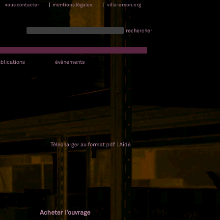
nous contacter
|
mentions légales
|
villa-arson.org
rechercher
blications
événements
Télécharger au format pdf
|
Aide
Acheter l'ouvrage