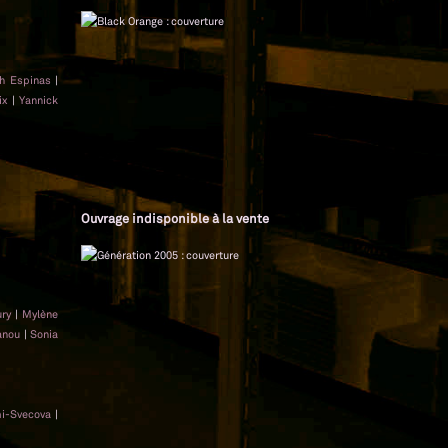
th Espinas
|
ix
|
Yannick
Ouvrage indisponible à la vente
ury
|
Mylène
anou
|
Sonia
i-Svecova
|