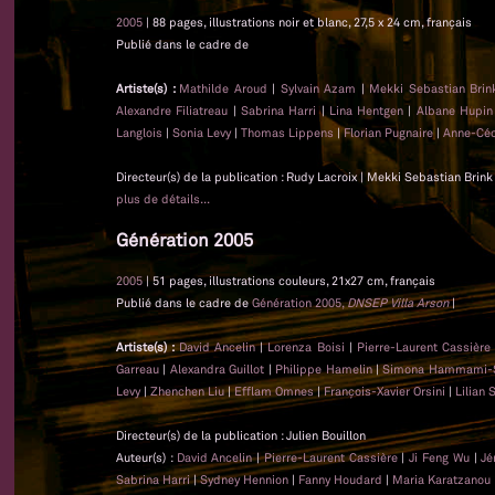
2005
| 88 pages, illustrations noir et blanc, 27,5 x 24 cm, français
Publié dans le cadre de
Artiste(s) :
Mathilde Aroud
|
Sylvain Azam
|
Mekki Sebastian Brin
Alexandre Filiatreau
|
Sabrina Harri
|
Lina Hentgen
|
Albane Hupin
Langlois
|
Sonia Levy
|
Thomas Lippens
|
Florian Pugnaire
|
Anne-Céc
Directeur(s) de la publication : Rudy Lacroix | Mekki Sebastian Brink
plus de détails...
Génération 2005
2005
| 51 pages, illustrations couleurs, 21x27 cm, français
Publié dans le cadre de
Génération 2005,
DNSEP Villa Arson
|
Artiste(s) :
David Ancelin
|
Lorenza Boisi
|
Pierre-Laurent Cassière
Garreau
|
Alexandra Guillot
|
Philippe Hamelin
|
Simona Hammami-
Levy
|
Zhenchen Liu
|
Efflam Omnes
|
François-Xavier Orsini
|
Lilian 
Directeur(s) de la publication : Julien Bouillon
Auteur(s) :
David Ancelin
|
Pierre-Laurent Cassière
|
Ji Feng Wu
|
Jé
Sabrina Harri
|
Sydney Hennion
|
Fanny Houdard
|
Maria Karatzanou