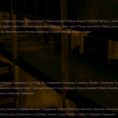
k
|
Baptiste César
|
Paul Chazal
|
Valérie Collart
|
Olivia Croce
|
Camille Debray
|
Judi
|
Martin Hyde
|
Kristina Irobalieva
|
Jérémy
|
John John
|
Fanny Kurzenne
|
Rudy Lacro
ille Ratsimbason
|
Martha Salimbadi
|
Tatiana Wolska
|
Simon Zagari
|
Etienne Chambaud
|
Ji Feng Wu
|
Alexandra Filiatreau
|
Jérémy Flandin
|
Sandrine Fl
Svecova
|
Sabrina Harri
|
Sydney Hennion
|
Lina Hentgen
|
Fanny Houdard
|
Maria Karatz
Santot
|
Masami Takemoto
rémy Flandin
|
Mylène Garreau
|
Alexandra Guillot
|
Philippe Hamelin
|
Simona Hammam
|
Sonia Levy
|
Zhenchen Liu
|
Efflam Omnes
|
Lilian Santot
|
Julien T.
|
Masami Takemoto