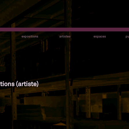
s
expositions
artistes
espaces
pu
ions (artiste)