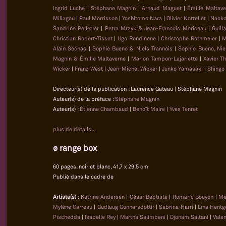
Ingrid Luche
|
Stéphane Magnin
|
Arnaud Maguet
|
Émilie Maltave
Millagou
|
Paul Morrisson
|
Yoshitomo Nara
|
Olivier Nottellet
|
Naoko
Sandrine Pelletier
|
Petra Mrzyk & Jean-François Moriceau
|
Guill
Christian Robert-Tissot
|
Ugo Rondinone
|
Christophe Rothmeier
|
M
Alain Séchas
|
Sophie Bueno & Niels Trannois
|
Sophie Bueno, Nie
Magnin & Émilie Maltaverne
|
Marion Tampon-Lajariette
|
Xavier T
Wicker
|
Franz West
|
Jean-Michel Wicker
|
Junko Yamasaki
|
Shingo
Directeur(s) de la publication : Laurence Gateau | Stéphane Magnin
Auteur(s) de la préface :
Stéphane Magnin
Auteur(s) :
Étienne Chambaud
|
Benoît Maire
|
Yves Tenret
plus de détails...
ø range box
60 pages, noir et blanc, 41,7 x 29,5 cm
Publié dans le cadre de
Artiste(s) :
Katrine Andersen
|
César Baptiste
|
Romaric Bouyon
|
Me
Mylène Garreau
|
Gudlaug Gunnarsdottir
|
Sabrina Harri
|
Lina Hentg
Pischedda
|
Isabelle Rey
|
Martha Salimbeni
|
Djonam Saltani
|
Vale