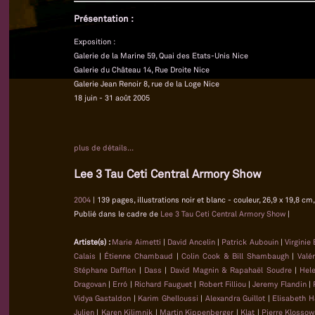
Présentation :
Exposition :
Galerie de la Marine 59, Quai des Etats-Unis Nice
Galerie du Château 14, Rue Droite Nice
Galerie Jean Renoir 8, rue de la Loge Nice
18 juin - 31 août 2005
plus de détails...
Lee 3 Tau Ceti Central Armory Show
2004
| 139 pages, illustrations noir et blanc - couleur, 26,9 x 19,8 
Publié dans le cadre de
Lee 3 Tau Ceti Central Armory Show
|
Artiste(s) :
Marie Aimetti
|
David Ancelin
|
Patrick Aubouin
|
Virginie
Calais
|
Étienne Chambaud
|
Colin Cook & Bill Shambaugh
|
Valé
Stéphane Dafflon
|
Dass
|
David Magnin & Rapahaël Soudre
|
Hel
Dragovan
|
Erró
|
Richard Fauguet
|
Robert Filliou
|
Jeremy Flandin
|
Vidya Gastaldon
|
Karim Ghelloussi
|
Alexandra Guillot
|
Elisabeth H
Julien
|
Karen Kilimnik
|
Martin Kippenberger
|
Klat
|
Pierre Klossow