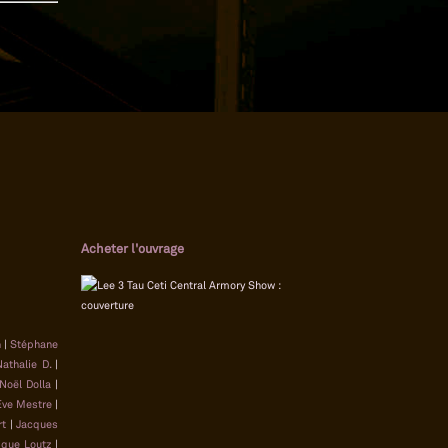
Acheter l'ouvrage
n
|
Stéphane
athalie D.
|
Noël Dolla
|
Ève Mestre
|
t
|
Jacques
ique Loutz
|