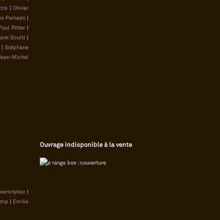
tre
|
Olivier
no Peinado
|
Paul Ritter
|
rank Scurti
|
|
Stéphane
Jean-Michel
Ouvrage indisponible à la vente
leersnydez
|
amp
|
Emilie