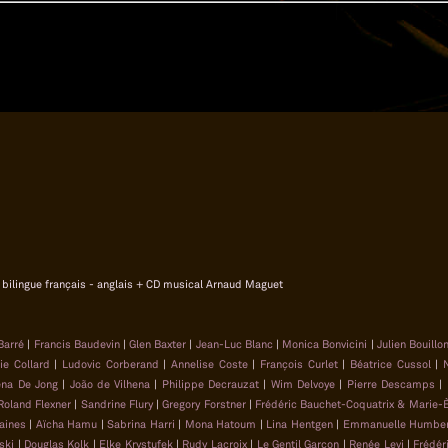
cm, bilingue français - anglais + CD musical Arnaud Maguet
 Barré
|
Francis Baudevin
|
Glen Baxter
|
Jean-Luc Blanc
|
Monica Bonvicini
|
Julien Bouillo
rie Collard
|
Ludovic Corberand
|
Annelise Coste
|
François Curlet
|
Béatrice Cussol
|
N
ena De Jong
|
João de Vilhena
|
Philippe Decrauzat
|
Wim Delvoye
|
Pierre Descamps
|
Roland Flexner
|
Sandrine Flury
|
Gregory Forstner
|
Frédéric Bauchet-Coquatrix & Marie-
aines
|
Aïcha Hamu
|
Sabrina Harri
|
Mona Hatoum
|
Lina Hentgen
|
Emmanuelle Humber
ski
|
Douglas Kolk
|
Elke Krystufek
|
Rudy Lacroix
|
Le Gentil Garcon
|
Renée Levi
|
Frédér