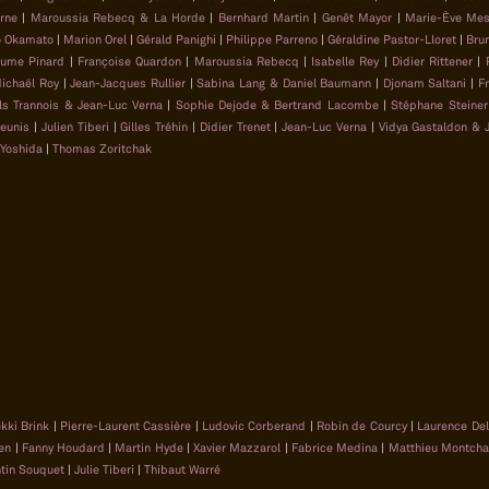
rne
|
Maroussia Rebecq & La Horde
|
Bernhard Martin
|
Genêt Mayor
|
Marie-Ève Mes
 Okamato
|
Marion Orel
|
Gérald Panighi
|
Philippe Parreno
|
Géraldine Pastor-Lloret
|
Bru
aume Pinard
|
Françoise Quardon
|
Maroussia Rebecq
|
Isabelle Rey
|
Didier Rittener
|
ichaël Roy
|
Jean-Jacques Rullier
|
Sabina Lang & Daniel Baumann
|
Djonam Saltani
|
F
ls Trannois & Jean-Luc Verna
|
Sophie Dejode & Bertrand Lacombe
|
Stéphane Steiner
heunis
|
Julien Tiberi
|
Gilles Tréhin
|
Didier Trenet
|
Jean-Luc Verna
|
Vidya Gastaldon & 
 Yoshida
|
Thomas Zoritchak
kki Brink
|
Pierre-Laurent Cassière
|
Ludovic Corberand
|
Robin de Courcy
|
Laurence De
en
|
Fanny Houdard
|
Martin Hyde
|
Xavier Mazzarol
|
Fabrice Medina
|
Matthieu Montch
ntin Souquet
|
Julie Tiberi
|
Thibaut Warré