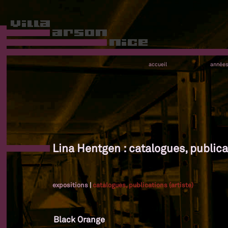
accueil
année
Lina Hentgen : catalogues, publicat
expositions
|
catalogues, publications (artiste)
Black Orange