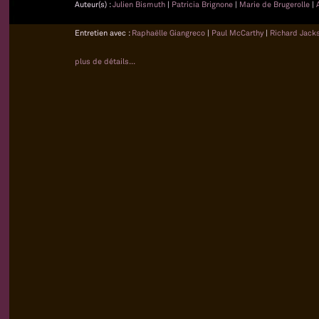
Auteur(s) :
Julien Bismuth
|
Patricia Brignone
|
Marie de Brugerolle
|
Entretien avec :
Raphaëlle Giangreco
|
Paul McCarthy
|
Richard Jack
plus de détails...