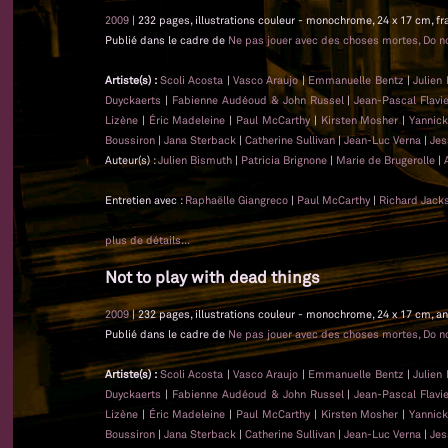
2009
| 232 pages, illustrations couleur - monochrome, 24 x 17 cm, fr
Publié dans le cadre de
Ne pas jouer avec des choses mortes, Do no
Artiste(s) :
Scoli Acosta
|
Vasco Araujo
|
Emmanuelle Bentz
|
Julien
Duyckaerts
|
Fabienne Audéoud & John Russel
|
Jean-Pascal Flavi
Lizène
|
Éric Madeleine
|
Paul McCarthy
|
Kirsten Mosher
|
Yannick
Boussiron
|
Jana Sterback
|
Catherine Sullivan
|
Jean-Luc Verna
|
Jes
Auteur(s) :
Julien Bismuth
|
Patricia Brignone
|
Marie de Brugerolle
|
Entretien avec :
Raphaëlle Giangreco
|
Paul McCarthy
|
Richard Jack
plus de détails...
Not to play with dead things
2009
| 232 pages, illustrations couleur - monochrome, 24 x 17 cm, an
Publié dans le cadre de
Ne pas jouer avec des choses mortes, Do no
Artiste(s) :
Scoli Acosta
|
Vasco Araujo
|
Emmanuelle Bentz
|
Julien
Duyckaerts
|
Fabienne Audéoud & John Russel
|
Jean-Pascal Flavi
Lizène
|
Éric Madeleine
|
Paul McCarthy
|
Kirsten Mosher
|
Yannick
Boussiron
|
Jana Sterback
|
Catherine Sullivan
|
Jean-Luc Verna
|
Jes