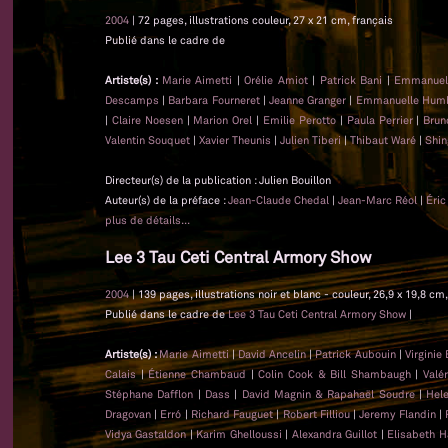
2004
| 72 pages, illustrations couleur, 27 x 21 cm, français
Publié dans le cadre de
Artiste(s) :
Marie Aimetti
|
Orélie Amiot
|
Patrick Bani
|
Emmanuel
Descamps
|
Barbara Fourneret
|
Jeanne Granger
|
Emmanuelle Hum
|
Claire Noesen
|
Marion Orel
|
Emilie Perotto
|
Paula Perrier
|
Brun
Valentin Souquet
|
Xavier Theunis
|
Julien Tiberi
|
Thibaut Waré
|
Shin
Directeur(s) de la publication : Julien Bouillon
Auteur(s) de la préface :
Jean-Claude Chedal
|
Jean-Marc Réol
|
Éric
plus de détails...
Lee 3 Tau Ceti Central Armory Show
2004
| 139 pages, illustrations noir et blanc - couleur, 26,9 x 19,8 
Publié dans le cadre de
Lee 3 Tau Ceti Central Armory Show
|
Artiste(s) :
Marie Aimetti
|
David Ancelin
|
Patrick Aubouin
|
Virginie
Calais
|
Étienne Chambaud
|
Colin Cook & Bill Shambaugh
|
Valé
Stéphane Dafflon
|
Dass
|
David Magnin & Rapahaël Soudre
|
Hel
Dragovan
|
Erró
|
Richard Fauguet
|
Robert Filliou
|
Jeremy Flandin
|
Vidya Gastaldon
|
Karim Ghelloussi
|
Alexandra Guillot
|
Elisabeth H