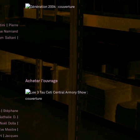
ini
|
Pierre
que Namiand
am Saltani
|
Acheter l'ouvrage
n
|
Stéphane
athalie D.
|
Noël Dolla
|
Ève Mestre
|
t
|
Jacques