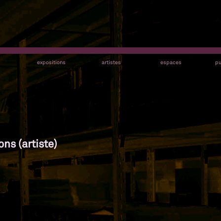
s
expositions
artistes
espaces
pu
ons (artiste)