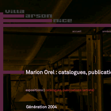
accueil
année
Marion Orel : catalogues, publicati
expositions
|
catalogues, publications (artiste)
Génération 2004