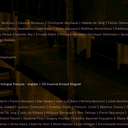
 Benichou
|
Caroline Bouissou
|
Christophe Boursault
|
Helena de Jong
|
Fabien Defend
bert
|
Maria Karatzanou
|
Owen Kwon
|
Xavier Mazzarol
|
Matthieu Montchamp
|
Frédéri
o Persat
|
Isabelle Rey
|
Armand Robin
|
Philippe Rossetti
|
Christoph Rothmeier
|
Djon
go Yoshida
 Duyckaerts
cm, bilingue français - anglais + CD musical Arnaud Maguet
 Barré
|
Francis Baudevin
|
Glen Baxter
|
Jean-Luc Blanc
|
Monica Bonvicini
|
Julien Bouillo
rie Collard
|
Ludovic Corberand
|
Annelise Coste
|
François Curlet
|
Béatrice Cussol
|
N
ena De Jong
|
João de Vilhena
|
Philippe Decrauzat
|
Wim Delvoye
|
Pierre Descamps
|
Roland Flexner
|
Sandrine Flury
|
Gregory Forstner
|
Frédéric Bauchet-Coquatrix & Marie-
aines
|
Aïcha Hamu
|
Sabrina Harri
|
Mona Hatoum
|
Lina Hentgen
|
Emmanuelle Humber