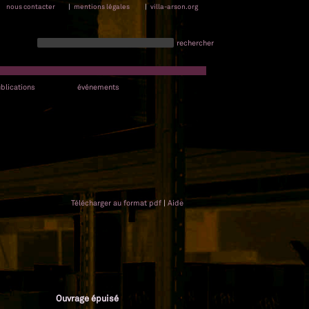
nous contacter
|
mentions légales
|
villa-arson.org
rechercher
blications
événements
Télécharger au format pdf
|
Aide
Ouvrage épuisé