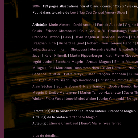
2004
| 139 pages, illustrations noir et blanc - couleur, 26,9 x 19,8 
Publié dans le cadre de
Lee 3 Tau Ceti Central Armory Show
|
Artiste(s) :
Marie Aimetti
|
David Ancelin
|
Patrick Aubouin
|
Virginie
Calais
|
Étienne Chambaud
|
Colin Cook & Bill Shambaugh
|
Valé
Stéphane Dafflon
|
Dass
|
David Magnin & Rapahaël Soudre
|
Hel
Dragovan
|
Erró
|
Richard Fauguet
|
Robert Filliou
|
Jeremy Flandin
|
Vidya Gastaldon
|
Karim Ghelloussi
|
Alexandra Guillot
|
Elisabeth H
Julien
|
Karen Kilimnik
|
Martin Kippenberger
|
Klat
|
Pierre Klossow
Ingrid Luche
|
Stéphane Magnin
|
Arnaud Maguet
|
Émilie Maltave
Millagou
|
Paul Morrisson
|
Yoshitomo Nara
|
Olivier Nottellet
|
Naoko
Sandrine Pelletier
|
Petra Mrzyk & Jean-François Moriceau
|
Guill
Christian Robert-Tissot
|
Ugo Rondinone
|
Christophe Rothmeier
|
M
Alain Séchas
|
Sophie Bueno & Niels Trannois
|
Sophie Bueno, Nie
Magnin & Émilie Maltaverne
|
Marion Tampon-Lajariette
|
Xavier T
Wicker
|
Franz West
|
Jean-Michel Wicker
|
Junko Yamasaki
|
Shingo
Directeur(s) de la publication : Laurence Gateau | Stéphane Magnin
Auteur(s) de la préface :
Stéphane Magnin
Auteur(s) :
Étienne Chambaud
|
Benoît Maire
|
Yves Tenret
plus de détails...