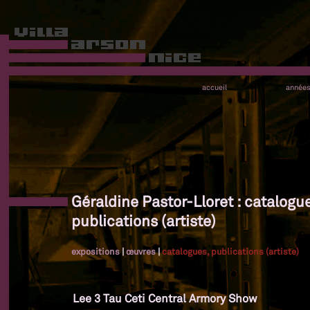
accueil
année
Géraldine Pastor-Lloret : catalogu
publications (artiste)
expositions
|
œuvres
|
catalogues, publications (artiste)
Lee 3 Tau Ceti Central Armory Show