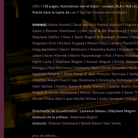
2004
| 139 pages, illustrations noir et blanc - couleur, 26,9 x 19,8 
Publié dans le cadre de
Lee 3 Tau Ceti Central Armory Show
|
Artiste(s) :
Marie Aimetti
|
David Ancelin
|
Patrick Aubouin
|
Virginie
Calais
|
Étienne Chambaud
|
Colin Cook & Bill Shambaugh
|
Valé
Stéphane Dafflon
|
Dass
|
David Magnin & Rapahaël Soudre
|
Hel
Dragovan
|
Erró
|
Richard Fauguet
|
Robert Filliou
|
Jeremy Flandin
|
Vidya Gastaldon
|
Karim Ghelloussi
|
Alexandra Guillot
|
Elisabeth H
Julien
|
Karen Kilimnik
|
Martin Kippenberger
|
Klat
|
Pierre Klossow
Ingrid Luche
|
Stéphane Magnin
|
Arnaud Maguet
|
Émilie Maltave
Millagou
|
Paul Morrisson
|
Yoshitomo Nara
|
Olivier Nottellet
|
Naoko
Sandrine Pelletier
|
Petra Mrzyk & Jean-François Moriceau
|
Guill
Christian Robert-Tissot
|
Ugo Rondinone
|
Christophe Rothmeier
|
M
Alain Séchas
|
Sophie Bueno & Niels Trannois
|
Sophie Bueno, Nie
Magnin & Émilie Maltaverne
|
Marion Tampon-Lajariette
|
Xavier T
Wicker
|
Franz West
|
Jean-Michel Wicker
|
Junko Yamasaki
|
Shingo
Directeur(s) de la publication : Laurence Gateau | Stéphane Magnin
Auteur(s) de la préface :
Stéphane Magnin
Auteur(s) :
Étienne Chambaud
|
Benoît Maire
|
Yves Tenret
plus de détails...