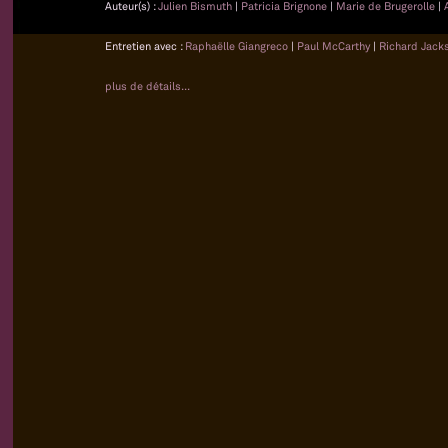
Auteur(s) :
Julien Bismuth
|
Patricia Brignone
|
Marie de Brugerolle
|
Entretien avec :
Raphaëlle Giangreco
|
Paul McCarthy
|
Richard Jack
plus de détails...