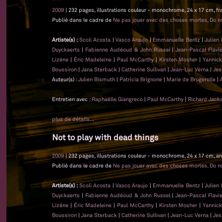
2009
| 232 pages, illustrations couleur - monochrome, 24 x 17 cm, fr
Publié dans le cadre de
Ne pas jouer avec des choses mortes, Do no
Artiste(s) :
Scoli Acosta
|
Vasco Araujo
|
Emmanuelle Bentz
|
Julien
Duyckaerts
|
Fabienne Audéoud & John Russel
|
Jean-Pascal Flavi
Lizène
|
Éric Madeleine
|
Paul McCarthy
|
Kirsten Mosher
|
Yannick
Boussiron
|
Jana Sterback
|
Catherine Sullivan
|
Jean-Luc Verna
|
Jes
Auteur(s) :
Julien Bismuth
|
Patricia Brignone
|
Marie de Brugerolle
|
Entretien avec :
Raphaëlle Giangreco
|
Paul McCarthy
|
Richard Jack
plus de détails...
Not to play with dead things
2009
| 232 pages, illustrations couleur - monochrome, 24 x 17 cm, an
Publié dans le cadre de
Ne pas jouer avec des choses mortes, Do no
Artiste(s) :
Scoli Acosta
|
Vasco Araujo
|
Emmanuelle Bentz
|
Julien
Duyckaerts
|
Fabienne Audéoud & John Russel
|
Jean-Pascal Flavi
Lizène
|
Éric Madeleine
|
Paul McCarthy
|
Kirsten Mosher
|
Yannick
Boussiron
|
Jana Sterback
|
Catherine Sullivan
|
Jean-Luc Verna
|
Jes