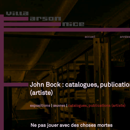
accueil
année
John Bock : catalogues, publicati
(artiste)
expositions
|
œuvres
|
catalogues, publications (artiste)
Ne pas jouer avec des choses mortes