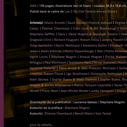
2004
| 139 pages, illustrations noir et blanc - couleur, 26,9 x 19,8 
Publié dans le cadre de
Lee 3 Tau Ceti Central Armory Show
|
Artiste(s) :
Marie Aimetti
|
David Ancelin
|
Patrick Aubouin
|
Virginie
Calais
|
Étienne Chambaud
|
Colin Cook & Bill Shambaugh
|
Valé
Stéphane Dafflon
|
Dass
|
David Magnin & Rapahaël Soudre
|
Hel
Dragovan
|
Erró
|
Richard Fauguet
|
Robert Filliou
|
Jeremy Flandin
|
Vidya Gastaldon
|
Karim Ghelloussi
|
Alexandra Guillot
|
Elisabeth H
Julien
|
Karen Kilimnik
|
Martin Kippenberger
|
Klat
|
Pierre Klossow
Ingrid Luche
|
Stéphane Magnin
|
Arnaud Maguet
|
Émilie Maltave
Millagou
|
Paul Morrisson
|
Yoshitomo Nara
|
Olivier Nottellet
|
Naoko
Sandrine Pelletier
|
Petra Mrzyk & Jean-François Moriceau
|
Guill
Christian Robert-Tissot
|
Ugo Rondinone
|
Christophe Rothmeier
|
M
Alain Séchas
|
Sophie Bueno & Niels Trannois
|
Sophie Bueno, Nie
Magnin & Émilie Maltaverne
|
Marion Tampon-Lajariette
|
Xavier T
Wicker
|
Franz West
|
Jean-Michel Wicker
|
Junko Yamasaki
|
Shingo
Directeur(s) de la publication : Laurence Gateau | Stéphane Magnin
Auteur(s) de la préface :
Stéphane Magnin
Auteur(s) :
Étienne Chambaud
|
Benoît Maire
|
Yves Tenret
plus de détails...