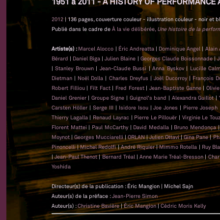
1951 à 2011 - A HISTORY OF PERFORMANCE 
2012
| 136 pages, couverture couleur - illustration couleur - noir et b
Publié dans le cadre de
À la vie délibérée,
Une histoire de la perfo
Artiste(s) :
Marcel Alocco
|
Éric Andreatta
|
Dominique Angel
|
Alain
Bérard
|
Daniel Biga
|
Julien Blaine
|
Georges Claude Boissonnade
|
J
|
Stanley Brouwn
|
Jean-Claude Bussi
|
Anna Byskov
|
Lucille Cal
Dietman
|
Noël Dolla
|
Charles Dreyfus
|
Joël Ducorroy
|
François D
Robert Filliou
|
Filt Fact
|
Fred Forest
|
Jean-Baptiste Ganne
|
Olivi
Daniel Grenier
|
Groupe Signe
|
Guignol's band
|
Alexandra Guillot
|
Carsten Höller
|
Serge III
|
Isidore Isou
|
Joe Jones
|
Pierre Joseph
Thierry Lagalla
|
Renaud Layrac
|
Pierre Le Pillouër
|
Virginie Le Tou
Florent Mattei
|
Paul McCarthy
|
David Medalla
|
Bruno Mendonça
Moynot
|
Georges Mucciarelli
|
ORLAN
|
Julien Ottavi
|
Gina Pane
|
Ph
Pinoncelli
|
Michel Redolfi
|
André Riquier
|
Mimmo Rotella
|
Ruy Bl
|
Jean-Paul Thenot
|
Bernard Tréal
|
Anne Marie Tréal-Bresson
|
Char
Yoshida
Directeur(s) de la publication : Éric Mangion | Michel Sajn
Auteur(s) de la préface :
Jean-Pierre Simon
Auteur(s) :
Christine Bavière
|
Éric Mangion
|
Cédric Moris Kelly