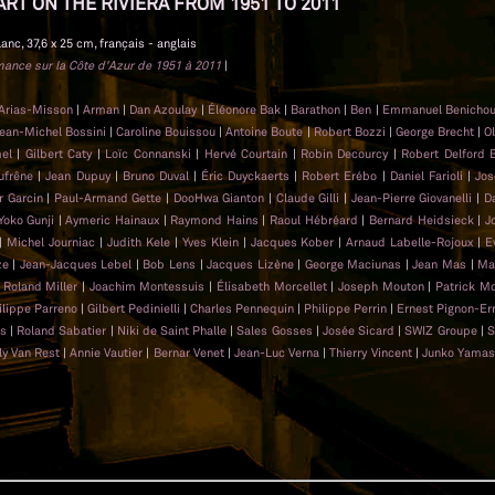
ART ON THE RIVIERA FROM 1951 TO 2011
lanc, 37,6 x 25 cm, français - anglais
rmance sur la Côte d'Azur de 1951 à 2011
|
 Arias-Misson
|
Arman
|
Dan Azoulay
|
Éléonore Bak
|
Barathon
|
Ben
|
Emmanuel Benicho
ean-Michel Bossini
|
Caroline Bouissou
|
Antoine Boute
|
Robert Bozzi
|
George Brecht
|
Ol
mel
|
Gilbert Caty
|
Loïc Connanski
|
Hervé Courtain
|
Robin Decourcy
|
Robert Delford 
ufrêne
|
Jean Dupuy
|
Bruno Duval
|
Éric Duyckaerts
|
Robert Erébo
|
Daniel Farioli
|
Jos
er Garcin
|
Paul-Armand Gette
|
DooHwa Gianton
|
Claude Gilli
|
Jean-Pierre Giovanelli
|
D
Yoko Gunji
|
Aymeric Hainaux
|
Raymond Hains
|
Raoul Hébréard
|
Bernard Heidsieck
|
J
|
Michel Journiac
|
Judith Kele
|
Yves Klein
|
Jacques Kober
|
Arnaud Labelle-Rojoux
|
E
ze
|
Jean-Jacques Lebel
|
Bob Lens
|
Jacques Lizène
|
George Maciunas
|
Jean Mas
|
Ma
|
Roland Miller
|
Joachim Montessuis
|
Élisabeth Morcellet
|
Joseph Mouton
|
Patrick M
ilippe Parreno
|
Gilbert Pedinielli
|
Charles Pennequin
|
Philippe Perrin
|
Ernest Pignon-Er
as
|
Roland Sabatier
|
Niki de Saint Phalle
|
Sales Gosses
|
Josée Sicard
|
SWIZ Groupe
|
S
ly Van Rest
|
Annie Vautier
|
Bernar Venet
|
Jean-Luc Verna
|
Thierry Vincent
|
Junko Yamas