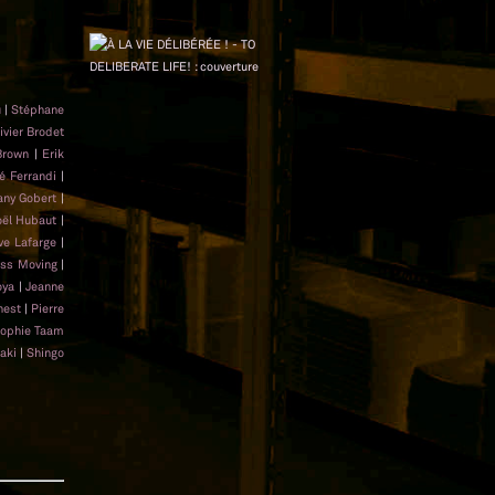
u
|
Stéphane
ivier Brodet
Brown
|
Erik
é Ferrandi
|
any Gobert
|
oël Hubaut
|
ve Lafarge
|
ss Moving
|
oya
|
Jeanne
nest
|
Pierre
ophie Taam
aki
|
Shingo