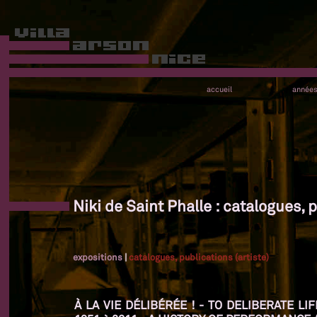
accueil
année
Niki de Saint Phalle : catalogues, p
expositions
|
catalogues, publications (artiste)
À LA VIE DÉLIBÉRÉE ! - TO DELIBERATE L