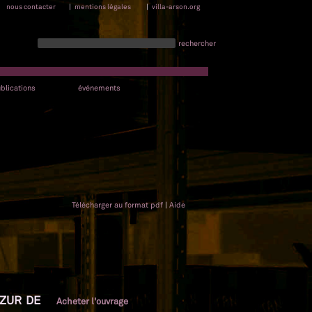
nous contacter
|
mentions légales
|
villa-arson.org
rechercher
blications
événements
Télécharger au format pdf
|
Aide
AZUR DE
Acheter l'ouvrage