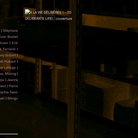
u
|
Stéphane
ivier Brodet
Brown
|
Erik
é Ferrandi
|
any Gobert
|
oël Hubaut
|
ve Lafarge
|
ss Moving
|
oya
|
Jeanne
nest
|
Pierre
ophie Taam
aki
|
Shingo