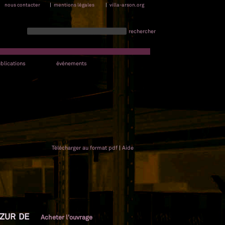
nous contacter
|
mentions légales
|
villa-arson.org
rechercher
blications
événements
Télécharger au format pdf
|
Aide
AZUR DE
Acheter l'ouvrage