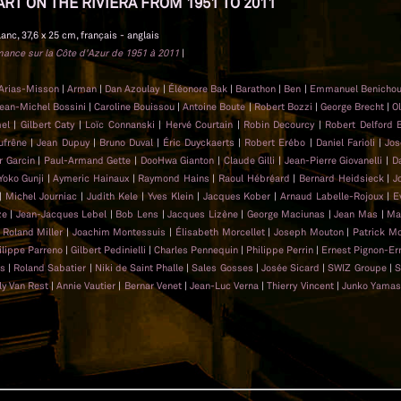
ART ON THE RIVIERA FROM 1951 TO 2011
lanc, 37,6 x 25 cm, français - anglais
rmance sur la Côte d'Azur de 1951 à 2011
|
 Arias-Misson
|
Arman
|
Dan Azoulay
|
Éléonore Bak
|
Barathon
|
Ben
|
Emmanuel Benicho
ean-Michel Bossini
|
Caroline Bouissou
|
Antoine Boute
|
Robert Bozzi
|
George Brecht
|
Ol
mel
|
Gilbert Caty
|
Loïc Connanski
|
Hervé Courtain
|
Robin Decourcy
|
Robert Delford 
ufrêne
|
Jean Dupuy
|
Bruno Duval
|
Éric Duyckaerts
|
Robert Erébo
|
Daniel Farioli
|
Jos
er Garcin
|
Paul-Armand Gette
|
DooHwa Gianton
|
Claude Gilli
|
Jean-Pierre Giovanelli
|
D
Yoko Gunji
|
Aymeric Hainaux
|
Raymond Hains
|
Raoul Hébréard
|
Bernard Heidsieck
|
J
|
Michel Journiac
|
Judith Kele
|
Yves Klein
|
Jacques Kober
|
Arnaud Labelle-Rojoux
|
E
ze
|
Jean-Jacques Lebel
|
Bob Lens
|
Jacques Lizène
|
George Maciunas
|
Jean Mas
|
Ma
|
Roland Miller
|
Joachim Montessuis
|
Élisabeth Morcellet
|
Joseph Mouton
|
Patrick M
ilippe Parreno
|
Gilbert Pedinielli
|
Charles Pennequin
|
Philippe Perrin
|
Ernest Pignon-Er
as
|
Roland Sabatier
|
Niki de Saint Phalle
|
Sales Gosses
|
Josée Sicard
|
SWIZ Groupe
|
S
ly Van Rest
|
Annie Vautier
|
Bernar Venet
|
Jean-Luc Verna
|
Thierry Vincent
|
Junko Yamas