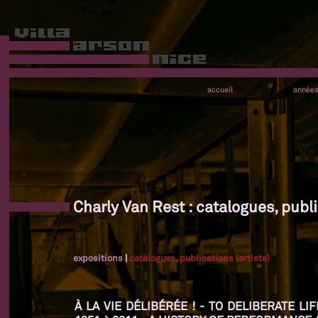
accueil
année
Charly Van Rest : catalogues, publi
expositions
|
catalogues, publications (artiste)
À LA VIE DÉLIBÉRÉE ! - TO DELIBERATE L