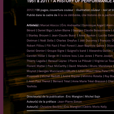
1951 à 2011 - A HISTORY OF PERFORMANCE 
2012
| 136 pages, couverture couleur - illustration couleur - noir et b
Publié dans le cadre de
À la vie délibérée,
Une histoire de la perfo
Artiste(s) :
Marcel Alocco
|
Éric Andreatta
|
Dominique Angel
|
Alain
Bérard
|
Daniel Biga
|
Julien Blaine
|
Georges Claude Boissonnade
|
J
|
Stanley Brouwn
|
Jean-Claude Bussi
|
Anna Byskov
|
Lucille Cal
Dietman
|
Noël Dolla
|
Charles Dreyfus
|
Joël Ducorroy
|
François D
Robert Filliou
|
Filt Fact
|
Fred Forest
|
Jean-Baptiste Ganne
|
Olivi
Daniel Grenier
|
Groupe Signe
|
Guignol's band
|
Alexandra Guillot
|
Carsten Höller
|
Serge III
|
Isidore Isou
|
Joe Jones
|
Pierre Joseph
Thierry Lagalla
|
Renaud Layrac
|
Pierre Le Pillouër
|
Virginie Le Tou
Florent Mattei
|
Paul McCarthy
|
David Medalla
|
Bruno Mendonça
Moynot
|
Georges Mucciarelli
|
ORLAN
|
Julien Ottavi
|
Gina Pane
|
Ph
Pinoncelli
|
Michel Redolfi
|
André Riquier
|
Mimmo Rotella
|
Ruy Bl
|
Jean-Paul Thenot
|
Bernard Tréal
|
Anne Marie Tréal-Bresson
|
Char
Yoshida
Directeur(s) de la publication : Éric Mangion | Michel Sajn
Auteur(s) de la préface :
Jean-Pierre Simon
Auteur(s) :
Christine Bavière
|
Éric Mangion
|
Cédric Moris Kelly