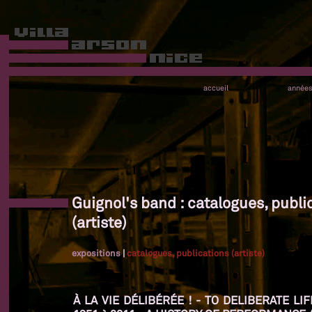
accueil
année
Guignol's band : catalogues, publi
(artiste)
expositions
|
catalogues, publications (artiste)
À LA VIE DÉLIBÉRÉE ! - TO DELIBERATE L