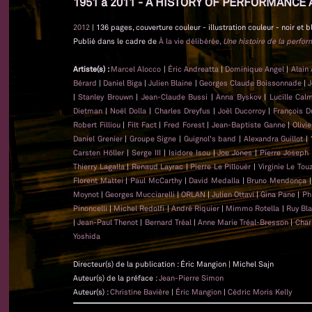
1951 à 2011 - A HISTORY OF PERFORMANCE 
2012
| 136 pages, couverture couleur - illustration couleur - noir et b
Publié dans le cadre de
À la vie délibérée,
Une histoire de la perfo
Artiste(s) :
Marcel Alocco
|
Éric Andreatta
|
Dominique Angel
|
Alain
Bérard
|
Daniel Biga
|
Julien Blaine
|
Georges Claude Boissonnade
|
J
|
Stanley Brouwn
|
Jean-Claude Bussi
|
Anna Byskov
|
Lucille Cal
Dietman
|
Noël Dolla
|
Charles Dreyfus
|
Joël Ducorroy
|
François D
Robert Filliou
|
Filt Fact
|
Fred Forest
|
Jean-Baptiste Ganne
|
Olivi
Daniel Grenier
|
Groupe Signe
|
Guignol's band
|
Alexandra Guillot
|
Carsten Höller
|
Serge III
|
Isidore Isou
|
Joe Jones
|
Pierre Joseph
Thierry Lagalla
|
Renaud Layrac
|
Pierre Le Pillouër
|
Virginie Le Tou
Florent Mattei
|
Paul McCarthy
|
David Medalla
|
Bruno Mendonça
Moynot
|
Georges Mucciarelli
|
ORLAN
|
Julien Ottavi
|
Gina Pane
|
Ph
Pinoncelli
|
Michel Redolfi
|
André Riquier
|
Mimmo Rotella
|
Ruy Bl
|
Jean-Paul Thenot
|
Bernard Tréal
|
Anne Marie Tréal-Bresson
|
Char
Yoshida
Directeur(s) de la publication : Éric Mangion | Michel Sajn
Auteur(s) de la préface :
Jean-Pierre Simon
Auteur(s) :
Christine Bavière
|
Éric Mangion
|
Cédric Moris Kelly