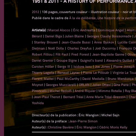
1951 à 2011 - A HISTORY OF PERFORMANCE 
2012
| 136 pages, couverture couleur - illustration couleur - noir et b
Publié dans le cadre de
À la vie délibérée,
Une histoire de la perfo
Artiste(s) :
Marcel Alocco
|
Éric Andreatta
|
Dominique Angel
|
Alain
Bérard
|
Daniel Biga
|
Julien Blaine
|
Georges Claude Boissonnade
|
J
|
Stanley Brouwn
|
Jean-Claude Bussi
|
Anna Byskov
|
Lucille Cal
Dietman
|
Noël Dolla
|
Charles Dreyfus
|
Joël Ducorroy
|
François D
Robert Filliou
|
Filt Fact
|
Fred Forest
|
Jean-Baptiste Ganne
|
Olivi
Daniel Grenier
|
Groupe Signe
|
Guignol's band
|
Alexandra Guillot
|
Carsten Höller
|
Serge III
|
Isidore Isou
|
Joe Jones
|
Pierre Joseph
Thierry Lagalla
|
Renaud Layrac
|
Pierre Le Pillouër
|
Virginie Le Tou
Florent Mattei
|
Paul McCarthy
|
David Medalla
|
Bruno Mendonça
Moynot
|
Georges Mucciarelli
|
ORLAN
|
Julien Ottavi
|
Gina Pane
|
Ph
Pinoncelli
|
Michel Redolfi
|
André Riquier
|
Mimmo Rotella
|
Ruy Bl
|
Jean-Paul Thenot
|
Bernard Tréal
|
Anne Marie Tréal-Bresson
|
Char
Yoshida
Directeur(s) de la publication : Éric Mangion | Michel Sajn
Auteur(s) de la préface :
Jean-Pierre Simon
Auteur(s) :
Christine Bavière
|
Éric Mangion
|
Cédric Moris Kelly