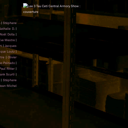
n
|
Stéphane
athalie D.
|
Noël Dolla
|
Ève Mestre
|
t
|
Jacques
ique Loutz
|
tre
|
Olivier
no Peinado
|
Paul Ritter
|
rank Scurti
|
|
Stéphane
Jean-Michel