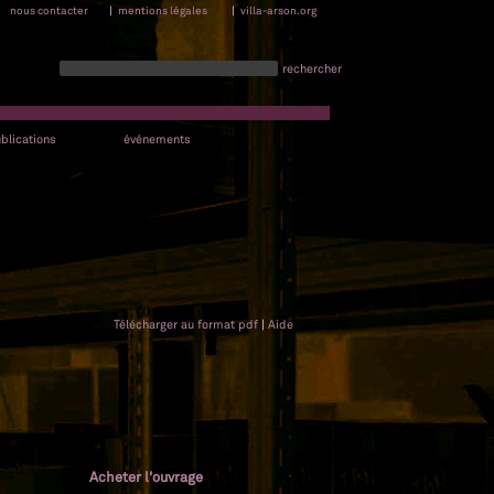
nous contacter
|
mentions légales
|
villa-arson.org
rechercher
blications
événements
Télécharger au format pdf
|
Aide
Acheter l'ouvrage