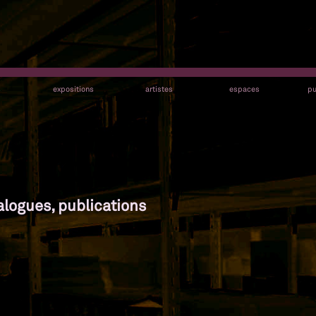
s
expositions
artistes
espaces
pu
alogues, publications