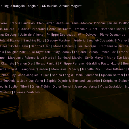
cm, bilingue français - anglais + CD musical Arnaud Maguet
 Barré
|
Francis Baudevin
|
Glen Baxter
|
Jean-Luc Blanc
|
Monica Bonvicini
|
Julien Bouillo
rie Collard
|
Ludovic Corberand
|
Annelise Coste
|
François Curlet
|
Béatrice Cussol
|
N
ena De Jong
|
João de Vilhena
|
Philippe Decrauzat
|
Wim Delvoye
|
Pierre Descamps
|
Roland Flexner
|
Sandrine Flury
|
Gregory Forstner
|
Frédéric Bauchet-Coquatrix & Marie-
aines
|
Aïcha Hamu
|
Sabrina Harri
|
Mona Hatoum
|
Lina Hentgen
|
Emmanuelle Humber
ski
|
Douglas Kolk
|
Elke Krystufek
|
Rudy Lacroix
|
Le Gentil Garcon
|
Renée Levi
|
Frédér
rne
|
Maroussia Rebecq & La Horde
|
Bernhard Martin
|
Genêt Mayor
|
Marie-Ève Mes
 Okamato
|
Marion Orel
|
Gérald Panighi
|
Philippe Parreno
|
Géraldine Pastor-Lloret
|
Bru
aume Pinard
|
Françoise Quardon
|
Maroussia Rebecq
|
Isabelle Rey
|
Didier Rittener
|
ichaël Roy
|
Jean-Jacques Rullier
|
Sabina Lang & Daniel Baumann
|
Djonam Saltani
|
F
ls Trannois & Jean-Luc Verna
|
Sophie Dejode & Bertrand Lacombe
|
Stéphane Steiner
heunis
|
Julien Tiberi
|
Gilles Tréhin
|
Didier Trenet
|
Jean-Luc Verna
|
Vidya Gastaldon & 
 Yoshida
|
Thomas Zoritchak