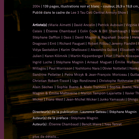
2004
| 139 pages, illustrations noir et blanc - couleur, 26,9 x 19,8 
Publié dans le cadre de
Lee 3 Tau Ceti Central Armory Show
|
Artiste(s) :
Marie Aimetti
|
David Ancelin
|
Patrick Aubouin
|
Virginie
Calais
|
Étienne Chambaud
|
Colin Cook & Bill Shambaugh
|
Valé
Stéphane Dafflon
|
Dass
|
David Magnin & Rapahaël Soudre
|
Hel
Dragovan
|
Erró
|
Richard Fauguet
|
Robert Filliou
|
Jeremy Flandin
|
Vidya Gastaldon
|
Karim Ghelloussi
|
Alexandra Guillot
|
Elisabeth H
Julien
|
Karen Kilimnik
|
Martin Kippenberger
|
Klat
|
Pierre Klossow
Ingrid Luche
|
Stéphane Magnin
|
Arnaud Maguet
|
Émilie Maltave
Millagou
|
Paul Morrisson
|
Yoshitomo Nara
|
Olivier Nottellet
|
Naoko
Sandrine Pelletier
|
Petra Mrzyk & Jean-François Moriceau
|
Guill
Christian Robert-Tissot
|
Ugo Rondinone
|
Christophe Rothmeier
|
M
Alain Séchas
|
Sophie Bueno & Niels Trannois
|
Sophie Bueno, Nie
Magnin & Émilie Maltaverne
|
Marion Tampon-Lajariette
|
Xavier T
Wicker
|
Franz West
|
Jean-Michel Wicker
|
Junko Yamasaki
|
Shingo
Directeur(s) de la publication : Laurence Gateau | Stéphane Magnin
Auteur(s) de la préface :
Stéphane Magnin
Auteur(s) :
Étienne Chambaud
|
Benoît Maire
|
Yves Tenret
plus de détails...