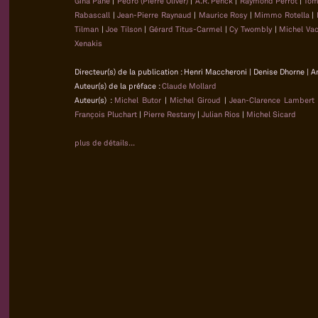
Gina Pane
|
Pedro (Pierre Oliver)
|
A.R. Penck
|
Raymond Perrot
|
Tom
Rabascall
|
Jean-Pierre Raynaud
|
Maurice Rosy
|
Mimmo Rotella
|
Tilman
|
Joe Tilson
|
Gérard Titus-Carmel
|
Cy Twombly
|
Michel Va
Xenakis
Directeur(s) de la publication : Henri Maccheroni | Denise Dhorne | A
Auteur(s) de la préface :
Claude Mollard
Auteur(s) :
Michel Butor
|
Michel Giroud
|
Jean-Clarence Lambert
François Pluchart
|
Pierre Restany
|
Julian Rios
|
Michel Sicard
plus de détails...