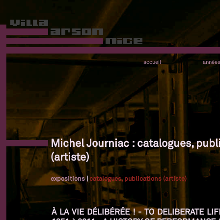
accueil
année
Michel Journiac : catalogues, publ
(artiste)
expositions
|
catalogues, publications (artiste)
À LA VIE DÉLIBÉRÉE ! - TO DELIBERATE L