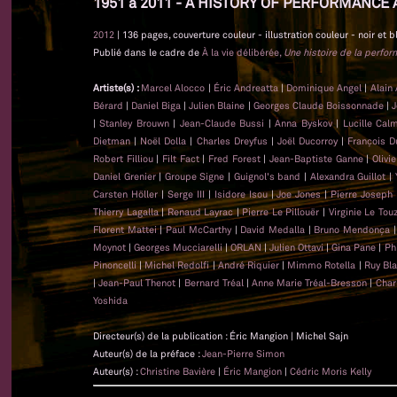
1951 à 2011 - A HISTORY OF PERFORMANCE 
2012
| 136 pages, couverture couleur - illustration couleur - noir et b
Publié dans le cadre de
À la vie délibérée,
Une histoire de la perfo
Artiste(s) :
Marcel Alocco
|
Éric Andreatta
|
Dominique Angel
|
Alain
Bérard
|
Daniel Biga
|
Julien Blaine
|
Georges Claude Boissonnade
|
J
|
Stanley Brouwn
|
Jean-Claude Bussi
|
Anna Byskov
|
Lucille Cal
Dietman
|
Noël Dolla
|
Charles Dreyfus
|
Joël Ducorroy
|
François D
Robert Filliou
|
Filt Fact
|
Fred Forest
|
Jean-Baptiste Ganne
|
Olivi
Daniel Grenier
|
Groupe Signe
|
Guignol's band
|
Alexandra Guillot
|
Carsten Höller
|
Serge III
|
Isidore Isou
|
Joe Jones
|
Pierre Joseph
Thierry Lagalla
|
Renaud Layrac
|
Pierre Le Pillouër
|
Virginie Le Tou
Florent Mattei
|
Paul McCarthy
|
David Medalla
|
Bruno Mendonça
Moynot
|
Georges Mucciarelli
|
ORLAN
|
Julien Ottavi
|
Gina Pane
|
Ph
Pinoncelli
|
Michel Redolfi
|
André Riquier
|
Mimmo Rotella
|
Ruy Bl
|
Jean-Paul Thenot
|
Bernard Tréal
|
Anne Marie Tréal-Bresson
|
Char
Yoshida
Directeur(s) de la publication : Éric Mangion | Michel Sajn
Auteur(s) de la préface :
Jean-Pierre Simon
Auteur(s) :
Christine Bavière
|
Éric Mangion
|
Cédric Moris Kelly