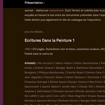
Présentation :
Journal - réalisé par
newpollution
(Cyril Terrier) et coédité avec le
enquête en faisant le lien entre les documents présentés dans l'exp
Cette édition joue également le rôle de catalogue de l'exposition.
plus de détails...
Ecritures Dans la Peinture 1
1984
| 272 pages, illustrations noir et blanc, couverture couleurs, 29,
Publié dans le cadre de
Artiste(s) :
Vito Acconci
|
Valerio Adami
|
Arthur Aeschbacher
|
Pie
Arslan
|
Antonin Artaud
|
Georges Badin
|
Gianfranco Baruchello
Bourgeois
|
Philippe Boutibonnes
|
Camille Bryen
|
Carmen Calvo
|
Jean Degottex
|
François Devery
|
Daniel Dezeuze
|
Domenika
|
Ch
Françoise Dumayet
|
Michel Dupré
|
Equipo Cronica
|
Max Ernst
|
Gasiorowski
|
Jeanne Gatard
|
Jochen Gerz
|
Claude Gilli
|
Alberto
Heyboer
|
Joël Hubaut
|
Christian Jaccard
|
Michel Journiac
|
Joël K
Sol LeWitt
|
Léa Lublin
|
Urs Lüthi
|
René Magritte
|
Viviane Mares
Michaux
|
Jacques Monory
|
Merkado Nissim
|
Georges Noël
|
Gasto