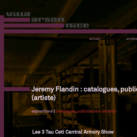
accueil
année
Jeremy Flandin : catalogues, publi
(artiste)
expositions
|
catalogues, publications (artiste)
Lee 3 Tau Ceti Central Armory Show