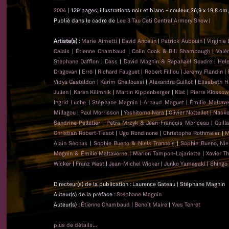
2004
| 139 pages, illustrations noir et blanc - couleur, 26,9 x 19,8 
Publié dans le cadre de
Lee 3 Tau Ceti Central Armory Show
|
Artiste(s) :
Marie Aimetti
|
David Ancelin
|
Patrick Aubouin
|
Virginie
Calais
|
Étienne Chambaud
|
Colin Cook & Bill Shambaugh
|
Valé
Stéphane Dafflon
|
Dass
|
David Magnin & Rapahaël Soudre
|
Hel
Dragovan
|
Erró
|
Richard Fauguet
|
Robert Filliou
|
Jeremy Flandin
|
Vidya Gastaldon
|
Karim Ghelloussi
|
Alexandra Guillot
|
Elisabeth H
Julien
|
Karen Kilimnik
|
Martin Kippenberger
|
Klat
|
Pierre Klossow
Ingrid Luche
|
Stéphane Magnin
|
Arnaud Maguet
|
Émilie Maltave
Millagou
|
Paul Morrisson
|
Yoshitomo Nara
|
Olivier Nottellet
|
Naoko
Sandrine Pelletier
|
Petra Mrzyk & Jean-François Moriceau
|
Guill
Christian Robert-Tissot
|
Ugo Rondinone
|
Christophe Rothmeier
|
M
Alain Séchas
|
Sophie Bueno & Niels Trannois
|
Sophie Bueno, Nie
Magnin & Émilie Maltaverne
|
Marion Tampon-Lajariette
|
Xavier T
Wicker
|
Franz West
|
Jean-Michel Wicker
|
Junko Yamasaki
|
Shingo
Directeur(s) de la publication : Laurence Gateau | Stéphane Magnin
Auteur(s) de la préface :
Stéphane Magnin
Auteur(s) :
Étienne Chambaud
|
Benoît Maire
|
Yves Tenret
plus de détails...