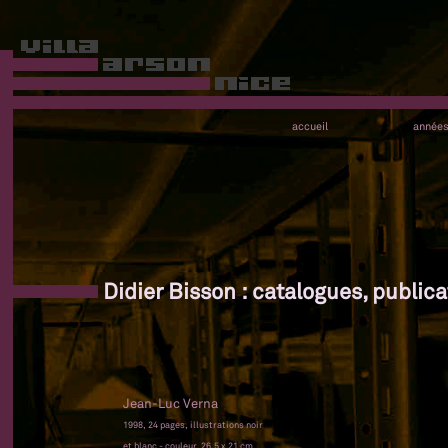
accueil
année
Didier Bisson : catalogues, publica
Jean-Luc Verna
1998, 24 pages, illustrations noir
et blanc - couleur, 26,5 x 21 cm,