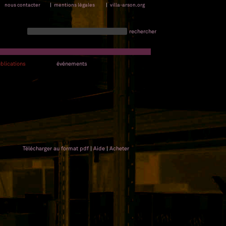
nous contacter
|
mentions légales
|
villa-arson.org
rechercher
blications
événements
Télécharger au format pdf
|
Aide
|
Acheter