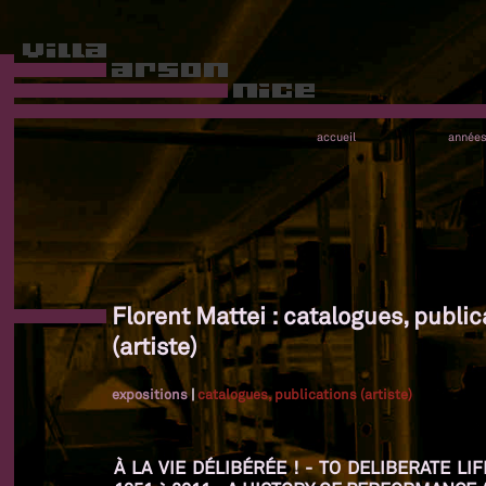
accueil
année
Florent Mattei : catalogues, public
(artiste)
expositions
|
catalogues, publications (artiste)
À LA VIE DÉLIBÉRÉE ! - TO DELIBERATE L