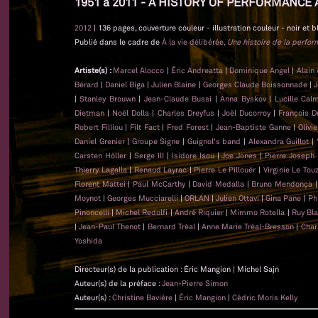
1951 à 2011 - A HISTORY OF PERFORMANCE 
2012
| 136 pages, couverture couleur - illustration couleur - noir et b
Publié dans le cadre de
À la vie délibérée,
Une histoire de la perfo
Artiste(s) :
Marcel Alocco
|
Éric Andreatta
|
Dominique Angel
|
Alain
Bérard
|
Daniel Biga
|
Julien Blaine
|
Georges Claude Boissonnade
|
J
|
Stanley Brouwn
|
Jean-Claude Bussi
|
Anna Byskov
|
Lucille Cal
Dietman
|
Noël Dolla
|
Charles Dreyfus
|
Joël Ducorroy
|
François D
Robert Filliou
|
Filt Fact
|
Fred Forest
|
Jean-Baptiste Ganne
|
Olivi
Daniel Grenier
|
Groupe Signe
|
Guignol's band
|
Alexandra Guillot
|
Carsten Höller
|
Serge III
|
Isidore Isou
|
Joe Jones
|
Pierre Joseph
Thierry Lagalla
|
Renaud Layrac
|
Pierre Le Pillouër
|
Virginie Le Tou
Florent Mattei
|
Paul McCarthy
|
David Medalla
|
Bruno Mendonça
Moynot
|
Georges Mucciarelli
|
ORLAN
|
Julien Ottavi
|
Gina Pane
|
Ph
Pinoncelli
|
Michel Redolfi
|
André Riquier
|
Mimmo Rotella
|
Ruy Bl
|
Jean-Paul Thenot
|
Bernard Tréal
|
Anne Marie Tréal-Bresson
|
Char
Yoshida
Directeur(s) de la publication : Éric Mangion | Michel Sajn
Auteur(s) de la préface :
Jean-Pierre Simon
Auteur(s) :
Christine Bavière
|
Éric Mangion
|
Cédric Moris Kelly