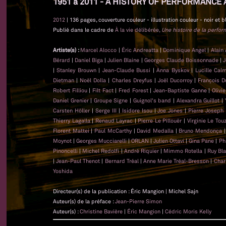
1951 à 2011 - A HISTORY OF PERFORMANCE 
2012
| 136 pages, couverture couleur - illustration couleur - noir et b
Publié dans le cadre de
À la vie délibérée,
Une histoire de la perfo
Artiste(s) :
Marcel Alocco
|
Éric Andreatta
|
Dominique Angel
|
Alain
Bérard
|
Daniel Biga
|
Julien Blaine
|
Georges Claude Boissonnade
|
J
|
Stanley Brouwn
|
Jean-Claude Bussi
|
Anna Byskov
|
Lucille Cal
Dietman
|
Noël Dolla
|
Charles Dreyfus
|
Joël Ducorroy
|
François D
Robert Filliou
|
Filt Fact
|
Fred Forest
|
Jean-Baptiste Ganne
|
Olivi
Daniel Grenier
|
Groupe Signe
|
Guignol's band
|
Alexandra Guillot
|
Carsten Höller
|
Serge III
|
Isidore Isou
|
Joe Jones
|
Pierre Joseph
Thierry Lagalla
|
Renaud Layrac
|
Pierre Le Pillouër
|
Virginie Le Tou
Florent Mattei
|
Paul McCarthy
|
David Medalla
|
Bruno Mendonça
Moynot
|
Georges Mucciarelli
|
ORLAN
|
Julien Ottavi
|
Gina Pane
|
Ph
Pinoncelli
|
Michel Redolfi
|
André Riquier
|
Mimmo Rotella
|
Ruy Bl
|
Jean-Paul Thenot
|
Bernard Tréal
|
Anne Marie Tréal-Bresson
|
Char
Yoshida
Directeur(s) de la publication : Éric Mangion | Michel Sajn
Auteur(s) de la préface :
Jean-Pierre Simon
Auteur(s) :
Christine Bavière
|
Éric Mangion
|
Cédric Moris Kelly