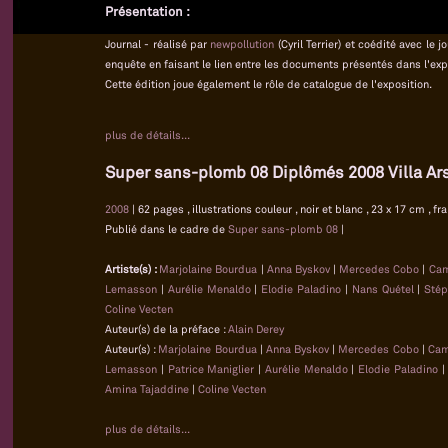
Présentation :
Journal - réalisé par
newpollution
(Cyril Terrier) et coédité avec le
enquête en faisant le lien entre les documents présentés dans l'exp
Cette édition joue également le rôle de catalogue de l'exposition.
plus de détails...
Super sans-plomb 08 Diplômés 2008 Villa Ar
2008
| 62 pages , illustrations couleur , noir et blanc , 23 x 17 cm , fr
Publié dans le cadre de
Super sans-plomb 08
|
Artiste(s) :
Marjolaine Bourdua
|
Anna Byskov
|
Mercedes Cobo
|
Cam
Lemasson
|
Aurélie Menaldo
|
Elodie Paladino
|
Nans Quétel
|
Stép
Coline Vecten
Auteur(s) de la préface :
Alain Derey
Auteur(s) :
Marjolaine Bourdua
|
Anna Byskov
|
Mercedes Cobo
|
Cam
Lemasson
|
Patrice Maniglier
|
Aurélie Menaldo
|
Elodie Paladino
Amina Tajaddine
|
Coline Vecten
plus de détails...