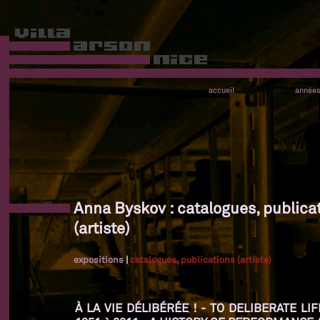
accueil
année
Anna Byskov : catalogues, publica
(artiste)
expositions
|
catalogues, publications (artiste)
À LA VIE DÉLIBÉRÉE ! - TO DELIBERATE L