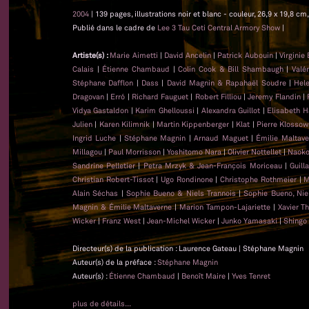
2004
| 139 pages, illustrations noir et blanc - couleur, 26,9 x 19,8 
Publié dans le cadre de
Lee 3 Tau Ceti Central Armory Show
|
Artiste(s) :
Marie Aimetti
|
David Ancelin
|
Patrick Aubouin
|
Virginie
Calais
|
Étienne Chambaud
|
Colin Cook & Bill Shambaugh
|
Valé
Stéphane Dafflon
|
Dass
|
David Magnin & Rapahaël Soudre
|
Hel
Dragovan
|
Erró
|
Richard Fauguet
|
Robert Filliou
|
Jeremy Flandin
|
Vidya Gastaldon
|
Karim Ghelloussi
|
Alexandra Guillot
|
Elisabeth H
Julien
|
Karen Kilimnik
|
Martin Kippenberger
|
Klat
|
Pierre Klossow
Ingrid Luche
|
Stéphane Magnin
|
Arnaud Maguet
|
Émilie Maltave
Millagou
|
Paul Morrisson
|
Yoshitomo Nara
|
Olivier Nottellet
|
Naoko
Sandrine Pelletier
|
Petra Mrzyk & Jean-François Moriceau
|
Guill
Christian Robert-Tissot
|
Ugo Rondinone
|
Christophe Rothmeier
|
M
Alain Séchas
|
Sophie Bueno & Niels Trannois
|
Sophie Bueno, Nie
Magnin & Émilie Maltaverne
|
Marion Tampon-Lajariette
|
Xavier T
Wicker
|
Franz West
|
Jean-Michel Wicker
|
Junko Yamasaki
|
Shingo
Directeur(s) de la publication : Laurence Gateau | Stéphane Magnin
Auteur(s) de la préface :
Stéphane Magnin
Auteur(s) :
Étienne Chambaud
|
Benoît Maire
|
Yves Tenret
plus de détails...