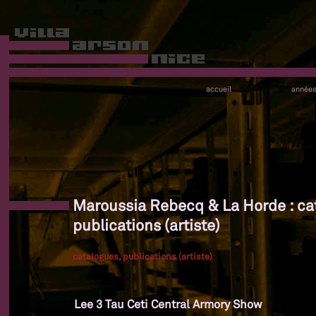
accueil
année
Maroussia Rebecq & La Horde : ca
publications (artiste)
catalogues, publications (artiste)
Lee 3 Tau Ceti Central Armory Show