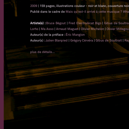
2009
| 159 pages, illustrations couleur - noir et blanc, couverture noi
Publié dans le cadre de
Mais qu'est-il arrivé à cette musique ? Wha
Artiste(s) :
Bruce Bégout
|
Fred Electronicat Bigo
|
Gibus de Soultra
Lorho
|
Ma Asso
|
Arnaud Maguet
|
Olivier Michelon
|
Olivier Millagou
Auteur(s) de la préface :
Éric Mangion
Auteur(s) :
Julien Blanpied
|
Grégory Cérvéra
|
Gibus de Soultrait
|
Ra
plus de détails...