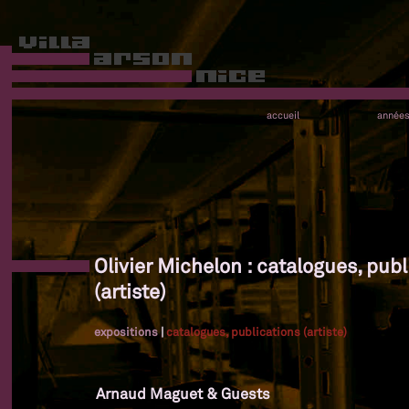
accueil
année
Olivier Michelon : catalogues, publ
(artiste)
expositions
|
catalogues, publications (artiste)
Arnaud Maguet & Guests