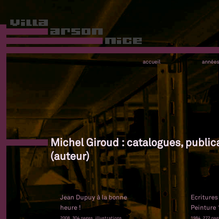
accueil
année
Michel Giroud : catalogues, public
(auteur)
Jean Dupuy à la bonne
Ecritures
heure !
Peinture 
2008, 304 pages, illustrations
1984, 272 page