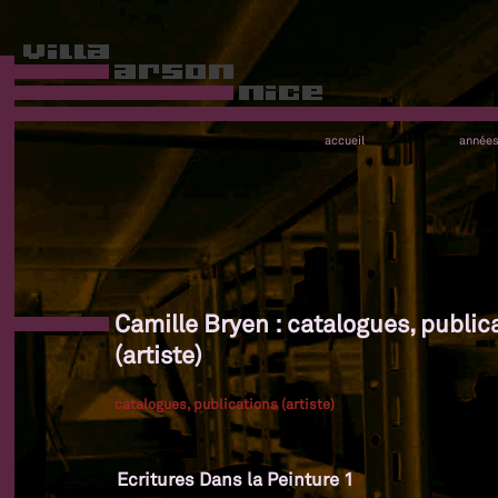
accueil
année
Camille Bryen : catalogues, public
(artiste)
catalogues, publications (artiste)
Ecritures Dans la Peinture 1