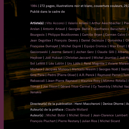
1984
| 272 pages, illustrations noir et blanc, couverture couleurs, 29,
Publié dans le cadre de
Artiste(s) :
Vito Acconci
|
Valerio Adami
|
Arthur Aeschbacher
|
Pie
Arslan
|
Antonin Artaud
|
Georges Badin
|
Gianfranco Baruchello
Bourgeois
|
Philippe Boutibonnes
|
Camille Bryen
|
Carmen Calvo
|
Jean Degottex
|
François Devery
|
Daniel Dezeuze
|
Domenika
|
Ch
Françoise Dumayet
|
Michel Dupré
|
Equipo Cronica
|
Max Ernst
|
Gasiorowski
|
Jeanne Gatard
|
Jochen Gerz
|
Claude Gilli
|
Alberto
Heyboer
|
Joël Hubaut
|
Christian Jaccard
|
Michel Journiac
|
Joël K
Sol LeWitt
|
Léa Lublin
|
Urs Lüthi
|
René Magritte
|
Viviane Mares
Michaux
|
Jacques Monory
|
Merkado Nissim
|
Georges Noël
|
Gasto
Gina Pane
|
Pedro (Pierre Oliver)
|
A.R. Penck
|
Raymond Perrot
|
Tom
Rabascall
|
Jean-Pierre Raynaud
|
Maurice Rosy
|
Mimmo Rotella
|
Tilman
|
Joe Tilson
|
Gérard Titus-Carmel
|
Cy Twombly
|
Michel Va
Xenakis
Directeur(s) de la publication : Henri Maccheroni | Denise Dhorne | A
Auteur(s) de la préface :
Claude Mollard
Auteur(s) :
Michel Butor
|
Michel Giroud
|
Jean-Clarence Lambert
François Pluchart
|
Pierre Restany
|
Julian Rios
|
Michel Sicard