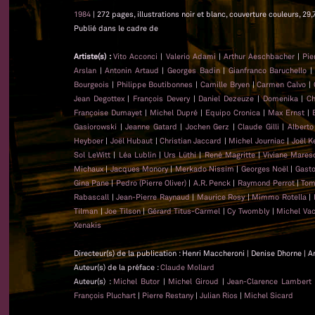
1984
| 272 pages, illustrations noir et blanc, couverture couleurs, 29,
Publié dans le cadre de
Artiste(s) :
Vito Acconci
|
Valerio Adami
|
Arthur Aeschbacher
|
Pie
Arslan
|
Antonin Artaud
|
Georges Badin
|
Gianfranco Baruchello
Bourgeois
|
Philippe Boutibonnes
|
Camille Bryen
|
Carmen Calvo
|
Jean Degottex
|
François Devery
|
Daniel Dezeuze
|
Domenika
|
Ch
Françoise Dumayet
|
Michel Dupré
|
Equipo Cronica
|
Max Ernst
|
Gasiorowski
|
Jeanne Gatard
|
Jochen Gerz
|
Claude Gilli
|
Alberto
Heyboer
|
Joël Hubaut
|
Christian Jaccard
|
Michel Journiac
|
Joël K
Sol LeWitt
|
Léa Lublin
|
Urs Lüthi
|
René Magritte
|
Viviane Mares
Michaux
|
Jacques Monory
|
Merkado Nissim
|
Georges Noël
|
Gasto
Gina Pane
|
Pedro (Pierre Oliver)
|
A.R. Penck
|
Raymond Perrot
|
Tom
Rabascall
|
Jean-Pierre Raynaud
|
Maurice Rosy
|
Mimmo Rotella
|
Tilman
|
Joe Tilson
|
Gérard Titus-Carmel
|
Cy Twombly
|
Michel Va
Xenakis
Directeur(s) de la publication : Henri Maccheroni | Denise Dhorne | A
Auteur(s) de la préface :
Claude Mollard
Auteur(s) :
Michel Butor
|
Michel Giroud
|
Jean-Clarence Lambert
François Pluchart
|
Pierre Restany
|
Julian Rios
|
Michel Sicard