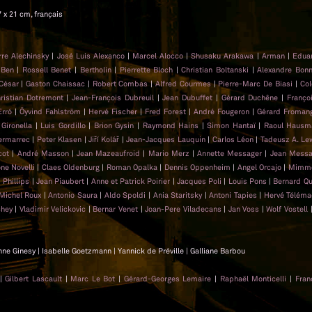
7 x 21 cm, français
rre Alechinsky
|
José Luis Alexanco
|
Marcel Alocco
|
Shusaku Arakawa
|
Arman
|
Edua
|
Ben
|
Rossell Benet
|
Bertholin
|
Pierrette Bloch
|
Christian Boltanski
|
Alexandre Bonn
César
|
Gaston Chaissac
|
Robert Combas
|
Alfred Courmes
|
Pierre-Marc De Biasi
|
Col
ristian Dotremont
|
Jean-François Dubreuil
|
Jean Dubuffet
|
Gérard Duchêne
|
Franço
Erró
|
Öyvind Fahlström
|
Hervé Fischer
|
Fred Forest
|
André Fougeron
|
Gérard Froman
 Gironella
|
Luis Gordillo
|
Brion Gysin
|
Raymond Hains
|
Simon Hantaï
|
Raoul Hausm
ermarrec
|
Peter Klasen
|
Jiří Kolář
|
Jean-Jacques Lauquin
|
Carlos Léon
|
Tadeusz A. L
cot
|
André Masson
|
Jean Mazeaufroid
|
Mario Merz
|
Annette Messager
|
Jean Messa
ne Novelli
|
Claes Oldenburg
|
Roman Opalka
|
Dennis Oppenheim
|
Angel Orcajo
|
Mimmo
 Phillips
|
Jean Piaubert
|
Anne et Patrick Poirier
|
Jacques Poli
|
Louis Pons
|
Bernard Qu
Michel Roux
|
Antonio Saura
|
Aldo Spoldi
|
Ania Staritsky
|
Antoni Tapies
|
Hervé Télém
chey
|
Vladimir Velickovic
|
Bernar Venet
|
Joan-Pere Viladecans
|
Jan Voss
|
Wolf Vostell
nne Ginesy | Isabelle Goetzmann | Yannick de Préville | Galliane Barbou
|
Gilbert Lascault
|
Marc Le Bot
|
Gérard-Georges Lemaire
|
Raphaël Monticelli
|
Fran