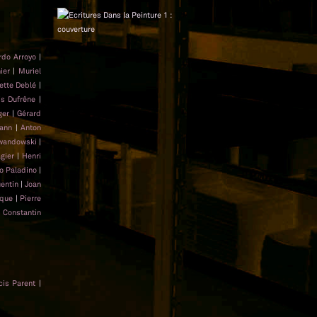
rdo Arroyo
|
ier
|
Muriel
ette Deblé
|
is Dufrêne
|
ger
|
Gérard
ann
|
Anton
ewandowski
|
gier
|
Henri
 Paladino
|
entin
|
Joan
aque
|
Pierre
|
Constantin
cis Parent
|