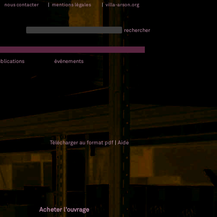
nous contacter
|
mentions légales
|
villa-arson.org
rechercher
blications
événements
Télécharger au format pdf
|
Aide
Acheter l'ouvrage