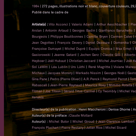
1984
| 272 pages, illustrations noir et blanc, couverture couleurs, 29,
Publié dans le cadre de
Artiste(s) :
Vito Acconci
|
Valerio Adami
|
Arthur Aeschbacher
|
Pie
Arslan
|
Antonin Artaud
|
Georges Badin
|
Gianfranco Baruchello
Bourgeois
|
Philippe Boutibonnes
|
Camille Bryen
|
Carmen Calvo
|
Jean Degottex
|
François Devery
|
Daniel Dezeuze
|
Domenika
|
Ch
Françoise Dumayet
|
Michel Dupré
|
Equipo Cronica
|
Max Ernst
|
Gasiorowski
|
Jeanne Gatard
|
Jochen Gerz
|
Claude Gilli
|
Alberto
Heyboer
|
Joël Hubaut
|
Christian Jaccard
|
Michel Journiac
|
Joël K
Sol LeWitt
|
Léa Lublin
|
Urs Lüthi
|
René Magritte
|
Viviane Mares
Michaux
|
Jacques Monory
|
Merkado Nissim
|
Georges Noël
|
Gasto
Gina Pane
|
Pedro (Pierre Oliver)
|
A.R. Penck
|
Raymond Perrot
|
Tom
Rabascall
|
Jean-Pierre Raynaud
|
Maurice Rosy
|
Mimmo Rotella
|
Tilman
|
Joe Tilson
|
Gérard Titus-Carmel
|
Cy Twombly
|
Michel Va
Xenakis
Directeur(s) de la publication : Henri Maccheroni | Denise Dhorne | A
Auteur(s) de la préface :
Claude Mollard
Auteur(s) :
Michel Butor
|
Michel Giroud
|
Jean-Clarence Lambert
François Pluchart
|
Pierre Restany
|
Julian Rios
|
Michel Sicard