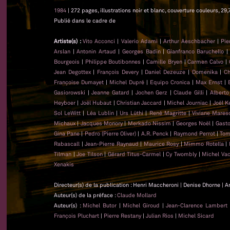
1984
| 272 pages, illustrations noir et blanc, couverture couleurs, 29,
Publié dans le cadre de
Artiste(s) :
Vito Acconci
|
Valerio Adami
|
Arthur Aeschbacher
|
Pie
Arslan
|
Antonin Artaud
|
Georges Badin
|
Gianfranco Baruchello
Bourgeois
|
Philippe Boutibonnes
|
Camille Bryen
|
Carmen Calvo
|
Jean Degottex
|
François Devery
|
Daniel Dezeuze
|
Domenika
|
Ch
Françoise Dumayet
|
Michel Dupré
|
Equipo Cronica
|
Max Ernst
|
Gasiorowski
|
Jeanne Gatard
|
Jochen Gerz
|
Claude Gilli
|
Alberto
Heyboer
|
Joël Hubaut
|
Christian Jaccard
|
Michel Journiac
|
Joël K
Sol LeWitt
|
Léa Lublin
|
Urs Lüthi
|
René Magritte
|
Viviane Mares
Michaux
|
Jacques Monory
|
Merkado Nissim
|
Georges Noël
|
Gasto
Gina Pane
|
Pedro (Pierre Oliver)
|
A.R. Penck
|
Raymond Perrot
|
Tom
Rabascall
|
Jean-Pierre Raynaud
|
Maurice Rosy
|
Mimmo Rotella
|
Tilman
|
Joe Tilson
|
Gérard Titus-Carmel
|
Cy Twombly
|
Michel Va
Xenakis
Directeur(s) de la publication : Henri Maccheroni | Denise Dhorne | A
Auteur(s) de la préface :
Claude Mollard
Auteur(s) :
Michel Butor
|
Michel Giroud
|
Jean-Clarence Lambert
François Pluchart
|
Pierre Restany
|
Julian Rios
|
Michel Sicard