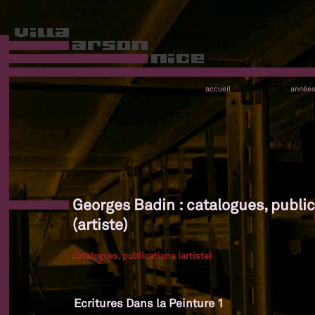
accueil
année
Georges Badin : catalogues, publi
(artiste)
catalogues, publications (artiste)
Ecritures Dans la Peinture 1