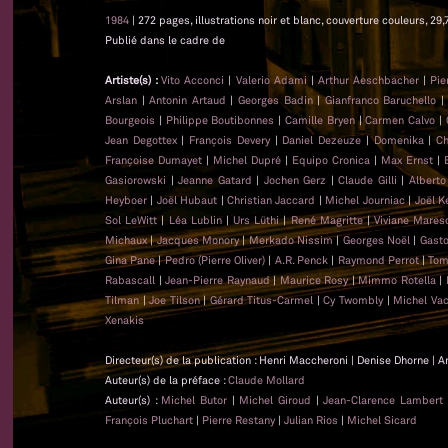
1984
| 272 pages, illustrations noir et blanc, couverture couleurs, 29,
Publié dans le cadre de
Artiste(s) :
Vito Acconci
|
Valerio Adami
|
Arthur Aeschbacher
|
Pie
Arslan
|
Antonin Artaud
|
Georges Badin
|
Gianfranco Baruchello
Bourgeois
|
Philippe Boutibonnes
|
Camille Bryen
|
Carmen Calvo
|
Jean Degottex
|
François Devery
|
Daniel Dezeuze
|
Domenika
|
Ch
Françoise Dumayet
|
Michel Dupré
|
Equipo Cronica
|
Max Ernst
|
Gasiorowski
|
Jeanne Gatard
|
Jochen Gerz
|
Claude Gilli
|
Alberto
Heyboer
|
Joël Hubaut
|
Christian Jaccard
|
Michel Journiac
|
Joël K
Sol LeWitt
|
Léa Lublin
|
Urs Lüthi
|
René Magritte
|
Viviane Mares
Michaux
|
Jacques Monory
|
Merkado Nissim
|
Georges Noël
|
Gasto
Gina Pane
|
Pedro (Pierre Oliver)
|
A.R. Penck
|
Raymond Perrot
|
Tom
Rabascall
|
Jean-Pierre Raynaud
|
Maurice Rosy
|
Mimmo Rotella
|
Tilman
|
Joe Tilson
|
Gérard Titus-Carmel
|
Cy Twombly
|
Michel Va
Xenakis
Directeur(s) de la publication : Henri Maccheroni | Denise Dhorne | A
Auteur(s) de la préface :
Claude Mollard
Auteur(s) :
Michel Butor
|
Michel Giroud
|
Jean-Clarence Lambert
François Pluchart
|
Pierre Restany
|
Julian Rios
|
Michel Sicard