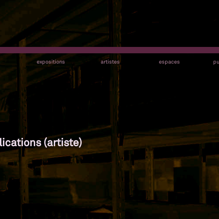
s
expositions
artistes
espaces
pu
cations (artiste)