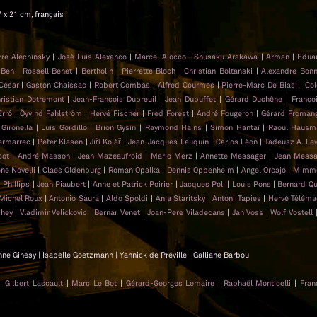
7 x 21 cm, français
rre Alechinsky
|
José Luis Alexanco
|
Marcel Alocco
|
Shusaku Arakawa
|
Arman
|
Edua
|
Ben
|
Rossell Benet
|
Bertholin
|
Pierrette Bloch
|
Christian Boltanski
|
Alexandre Bonn
César
|
Gaston Chaissac
|
Robert Combas
|
Alfred Courmes
|
Pierre-Marc De Biasi
|
Col
ristian Dotremont
|
Jean-François Dubreuil
|
Jean Dubuffet
|
Gérard Duchêne
|
Franço
Erró
|
Öyvind Fahlström
|
Hervé Fischer
|
Fred Forest
|
André Fougeron
|
Gérard Froman
 Gironella
|
Luis Gordillo
|
Brion Gysin
|
Raymond Hains
|
Simon Hantaï
|
Raoul Hausm
ermarrec
|
Peter Klasen
|
Jiří Kolář
|
Jean-Jacques Lauquin
|
Carlos Léon
|
Tadeusz A. L
cot
|
André Masson
|
Jean Mazeaufroid
|
Mario Merz
|
Annette Messager
|
Jean Messa
ne Novelli
|
Claes Oldenburg
|
Roman Opalka
|
Dennis Oppenheim
|
Angel Orcajo
|
Mimmo
 Phillips
|
Jean Piaubert
|
Anne et Patrick Poirier
|
Jacques Poli
|
Louis Pons
|
Bernard Qu
Michel Roux
|
Antonio Saura
|
Aldo Spoldi
|
Ania Staritsky
|
Antoni Tapies
|
Hervé Télém
chey
|
Vladimir Velickovic
|
Bernar Venet
|
Joan-Pere Viladecans
|
Jan Voss
|
Wolf Vostell
nne Ginesy | Isabelle Goetzmann | Yannick de Préville | Galliane Barbou
|
Gilbert Lascault
|
Marc Le Bot
|
Gérard-Georges Lemaire
|
Raphaël Monticelli
|
Fran