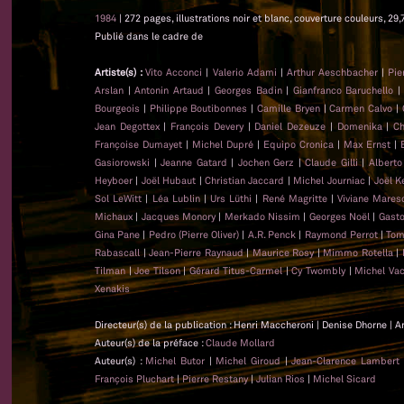
1984
| 272 pages, illustrations noir et blanc, couverture couleurs, 29,
Publié dans le cadre de
Artiste(s) :
Vito Acconci
|
Valerio Adami
|
Arthur Aeschbacher
|
Pie
Arslan
|
Antonin Artaud
|
Georges Badin
|
Gianfranco Baruchello
Bourgeois
|
Philippe Boutibonnes
|
Camille Bryen
|
Carmen Calvo
|
Jean Degottex
|
François Devery
|
Daniel Dezeuze
|
Domenika
|
Ch
Françoise Dumayet
|
Michel Dupré
|
Equipo Cronica
|
Max Ernst
|
Gasiorowski
|
Jeanne Gatard
|
Jochen Gerz
|
Claude Gilli
|
Alberto
Heyboer
|
Joël Hubaut
|
Christian Jaccard
|
Michel Journiac
|
Joël K
Sol LeWitt
|
Léa Lublin
|
Urs Lüthi
|
René Magritte
|
Viviane Mares
Michaux
|
Jacques Monory
|
Merkado Nissim
|
Georges Noël
|
Gasto
Gina Pane
|
Pedro (Pierre Oliver)
|
A.R. Penck
|
Raymond Perrot
|
Tom
Rabascall
|
Jean-Pierre Raynaud
|
Maurice Rosy
|
Mimmo Rotella
|
Tilman
|
Joe Tilson
|
Gérard Titus-Carmel
|
Cy Twombly
|
Michel Va
Xenakis
Directeur(s) de la publication : Henri Maccheroni | Denise Dhorne | A
Auteur(s) de la préface :
Claude Mollard
Auteur(s) :
Michel Butor
|
Michel Giroud
|
Jean-Clarence Lambert
François Pluchart
|
Pierre Restany
|
Julian Rios
|
Michel Sicard