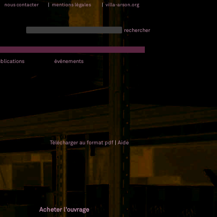
nous contacter
|
mentions légales
|
villa-arson.org
rechercher
blications
événements
Télécharger au format pdf
|
Aide
Acheter l'ouvrage