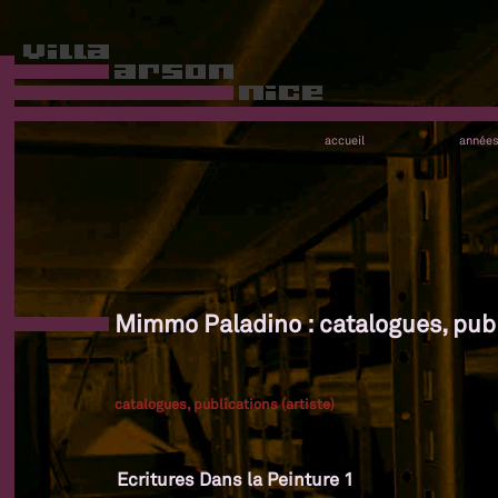
accueil
année
Mimmo Paladino : catalogues, publi
catalogues, publications (artiste)
Ecritures Dans la Peinture 1