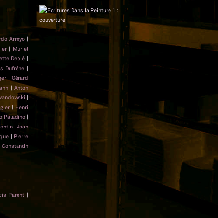
rdo Arroyo
|
ier
|
Muriel
ette Deblé
|
is Dufrêne
|
ger
|
Gérard
ann
|
Anton
ewandowski
|
gier
|
Henri
 Paladino
|
entin
|
Joan
aque
|
Pierre
|
Constantin
cis Parent
|