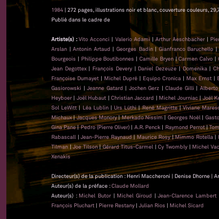
1984
| 272 pages, illustrations noir et blanc, couverture couleurs, 29,
Publié dans le cadre de
Artiste(s) :
Vito Acconci
|
Valerio Adami
|
Arthur Aeschbacher
|
Pie
Arslan
|
Antonin Artaud
|
Georges Badin
|
Gianfranco Baruchello
Bourgeois
|
Philippe Boutibonnes
|
Camille Bryen
|
Carmen Calvo
|
Jean Degottex
|
François Devery
|
Daniel Dezeuze
|
Domenika
|
Ch
Françoise Dumayet
|
Michel Dupré
|
Equipo Cronica
|
Max Ernst
|
Gasiorowski
|
Jeanne Gatard
|
Jochen Gerz
|
Claude Gilli
|
Alberto
Heyboer
|
Joël Hubaut
|
Christian Jaccard
|
Michel Journiac
|
Joël K
Sol LeWitt
|
Léa Lublin
|
Urs Lüthi
|
René Magritte
|
Viviane Mares
Michaux
|
Jacques Monory
|
Merkado Nissim
|
Georges Noël
|
Gasto
Gina Pane
|
Pedro (Pierre Oliver)
|
A.R. Penck
|
Raymond Perrot
|
Tom
Rabascall
|
Jean-Pierre Raynaud
|
Maurice Rosy
|
Mimmo Rotella
|
Tilman
|
Joe Tilson
|
Gérard Titus-Carmel
|
Cy Twombly
|
Michel Va
Xenakis
Directeur(s) de la publication : Henri Maccheroni | Denise Dhorne | A
Auteur(s) de la préface :
Claude Mollard
Auteur(s) :
Michel Butor
|
Michel Giroud
|
Jean-Clarence Lambert
François Pluchart
|
Pierre Restany
|
Julian Rios
|
Michel Sicard