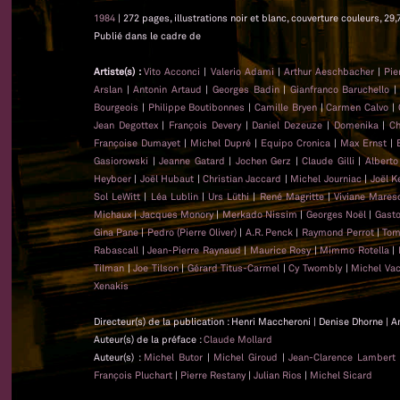
1984
| 272 pages, illustrations noir et blanc, couverture couleurs, 29,
Publié dans le cadre de
Artiste(s) :
Vito Acconci
|
Valerio Adami
|
Arthur Aeschbacher
|
Pie
Arslan
|
Antonin Artaud
|
Georges Badin
|
Gianfranco Baruchello
Bourgeois
|
Philippe Boutibonnes
|
Camille Bryen
|
Carmen Calvo
|
Jean Degottex
|
François Devery
|
Daniel Dezeuze
|
Domenika
|
Ch
Françoise Dumayet
|
Michel Dupré
|
Equipo Cronica
|
Max Ernst
|
Gasiorowski
|
Jeanne Gatard
|
Jochen Gerz
|
Claude Gilli
|
Alberto
Heyboer
|
Joël Hubaut
|
Christian Jaccard
|
Michel Journiac
|
Joël K
Sol LeWitt
|
Léa Lublin
|
Urs Lüthi
|
René Magritte
|
Viviane Mares
Michaux
|
Jacques Monory
|
Merkado Nissim
|
Georges Noël
|
Gasto
Gina Pane
|
Pedro (Pierre Oliver)
|
A.R. Penck
|
Raymond Perrot
|
Tom
Rabascall
|
Jean-Pierre Raynaud
|
Maurice Rosy
|
Mimmo Rotella
|
Tilman
|
Joe Tilson
|
Gérard Titus-Carmel
|
Cy Twombly
|
Michel Va
Xenakis
Directeur(s) de la publication : Henri Maccheroni | Denise Dhorne | A
Auteur(s) de la préface :
Claude Mollard
Auteur(s) :
Michel Butor
|
Michel Giroud
|
Jean-Clarence Lambert
François Pluchart
|
Pierre Restany
|
Julian Rios
|
Michel Sicard