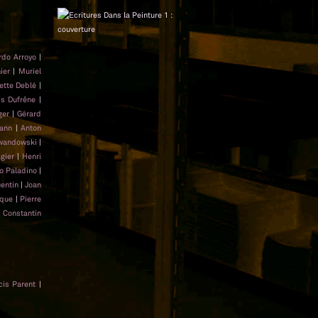
rdo Arroyo
|
ier
|
Muriel
ette Deblé
|
is Dufrêne
|
ger
|
Gérard
ann
|
Anton
ewandowski
|
gier
|
Henri
 Paladino
|
entin
|
Joan
aque
|
Pierre
|
Constantin
cis Parent
|