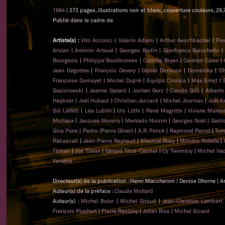
1984
| 272 pages, illustrations noir et blanc, couverture couleurs, 29,
Publié dans le cadre de
Artiste(s) :
Vito Acconci
|
Valerio Adami
|
Arthur Aeschbacher
|
Pie
Arslan
|
Antonin Artaud
|
Georges Badin
|
Gianfranco Baruchello
Bourgeois
|
Philippe Boutibonnes
|
Camille Bryen
|
Carmen Calvo
|
Jean Degottex
|
François Devery
|
Daniel Dezeuze
|
Domenika
|
Ch
Françoise Dumayet
|
Michel Dupré
|
Equipo Cronica
|
Max Ernst
|
Gasiorowski
|
Jeanne Gatard
|
Jochen Gerz
|
Claude Gilli
|
Alberto
Heyboer
|
Joël Hubaut
|
Christian Jaccard
|
Michel Journiac
|
Joël K
Sol LeWitt
|
Léa Lublin
|
Urs Lüthi
|
René Magritte
|
Viviane Mares
Michaux
|
Jacques Monory
|
Merkado Nissim
|
Georges Noël
|
Gasto
Gina Pane
|
Pedro (Pierre Oliver)
|
A.R. Penck
|
Raymond Perrot
|
Tom
Rabascall
|
Jean-Pierre Raynaud
|
Maurice Rosy
|
Mimmo Rotella
|
Tilman
|
Joe Tilson
|
Gérard Titus-Carmel
|
Cy Twombly
|
Michel Va
Xenakis
Directeur(s) de la publication : Henri Maccheroni | Denise Dhorne | A
Auteur(s) de la préface :
Claude Mollard
Auteur(s) :
Michel Butor
|
Michel Giroud
|
Jean-Clarence Lambert
François Pluchart
|
Pierre Restany
|
Julian Rios
|
Michel Sicard