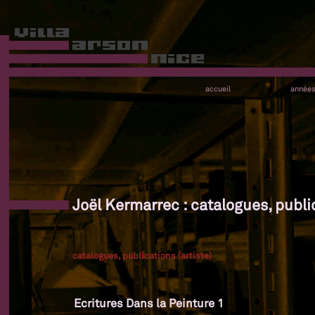
accueil
année
Joël Kermarrec : catalogues, public
catalogues, publications (artiste)
Ecritures Dans la Peinture 1