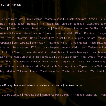
7 x 21 cm, français
rre Alechinsky
|
José Luis Alexanco
|
Marcel Alocco
|
Shusaku Arakawa
|
Arman
|
Edua
|
Ben
|
Rossell Benet
|
Bertholin
|
Pierrette Bloch
|
Christian Boltanski
|
Alexandre Bonn
César
|
Gaston Chaissac
|
Robert Combas
|
Alfred Courmes
|
Pierre-Marc De Biasi
|
Col
ristian Dotremont
|
Jean-François Dubreuil
|
Jean Dubuffet
|
Gérard Duchêne
|
Franço
Erró
|
Öyvind Fahlström
|
Hervé Fischer
|
Fred Forest
|
André Fougeron
|
Gérard Froman
 Gironella
|
Luis Gordillo
|
Brion Gysin
|
Raymond Hains
|
Simon Hantaï
|
Raoul Hausm
ermarrec
|
Peter Klasen
|
Jiří Kolář
|
Jean-Jacques Lauquin
|
Carlos Léon
|
Tadeusz A. L
cot
|
André Masson
|
Jean Mazeaufroid
|
Mario Merz
|
Annette Messager
|
Jean Messa
ne Novelli
|
Claes Oldenburg
|
Roman Opalka
|
Dennis Oppenheim
|
Angel Orcajo
|
Mimmo
 Phillips
|
Jean Piaubert
|
Anne et Patrick Poirier
|
Jacques Poli
|
Louis Pons
|
Bernard Qu
Michel Roux
|
Antonio Saura
|
Aldo Spoldi
|
Ania Staritsky
|
Antoni Tapies
|
Hervé Télém
chey
|
Vladimir Velickovic
|
Bernar Venet
|
Joan-Pere Viladecans
|
Jan Voss
|
Wolf Vostell
nne Ginesy | Isabelle Goetzmann | Yannick de Préville | Galliane Barbou
|
Gilbert Lascault
|
Marc Le Bot
|
Gérard-Georges Lemaire
|
Raphaël Monticelli
|
Fran