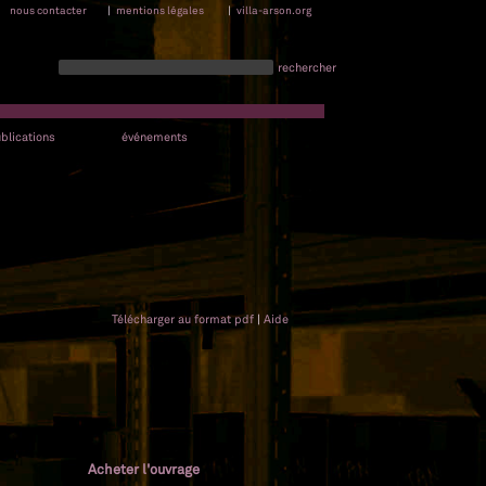
nous contacter
|
mentions légales
|
villa-arson.org
rechercher
blications
événements
Télécharger au format pdf
|
Aide
Acheter l'ouvrage