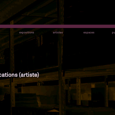
s
expositions
artistes
espaces
pu
ations (artiste)