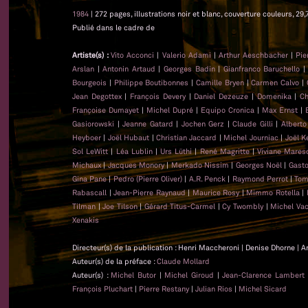
1984
| 272 pages, illustrations noir et blanc, couverture couleurs, 29,
Publié dans le cadre de
Artiste(s) :
Vito Acconci
|
Valerio Adami
|
Arthur Aeschbacher
|
Pie
Arslan
|
Antonin Artaud
|
Georges Badin
|
Gianfranco Baruchello
Bourgeois
|
Philippe Boutibonnes
|
Camille Bryen
|
Carmen Calvo
|
Jean Degottex
|
François Devery
|
Daniel Dezeuze
|
Domenika
|
Ch
Françoise Dumayet
|
Michel Dupré
|
Equipo Cronica
|
Max Ernst
|
Gasiorowski
|
Jeanne Gatard
|
Jochen Gerz
|
Claude Gilli
|
Alberto
Heyboer
|
Joël Hubaut
|
Christian Jaccard
|
Michel Journiac
|
Joël K
Sol LeWitt
|
Léa Lublin
|
Urs Lüthi
|
René Magritte
|
Viviane Mares
Michaux
|
Jacques Monory
|
Merkado Nissim
|
Georges Noël
|
Gasto
Gina Pane
|
Pedro (Pierre Oliver)
|
A.R. Penck
|
Raymond Perrot
|
Tom
Rabascall
|
Jean-Pierre Raynaud
|
Maurice Rosy
|
Mimmo Rotella
|
Tilman
|
Joe Tilson
|
Gérard Titus-Carmel
|
Cy Twombly
|
Michel Va
Xenakis
Directeur(s) de la publication : Henri Maccheroni | Denise Dhorne | A
Auteur(s) de la préface :
Claude Mollard
Auteur(s) :
Michel Butor
|
Michel Giroud
|
Jean-Clarence Lambert
François Pluchart
|
Pierre Restany
|
Julian Rios
|
Michel Sicard