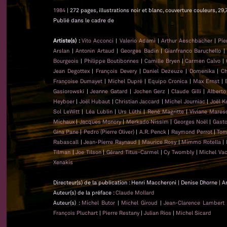
1984
| 272 pages, illustrations noir et blanc, couverture couleurs, 29,
Publié dans le cadre de
Artiste(s) :
Vito Acconci
|
Valerio Adami
|
Arthur Aeschbacher
|
Pie
Arslan
|
Antonin Artaud
|
Georges Badin
|
Gianfranco Baruchello
Bourgeois
|
Philippe Boutibonnes
|
Camille Bryen
|
Carmen Calvo
|
Jean Degottex
|
François Devery
|
Daniel Dezeuze
|
Domenika
|
Ch
Françoise Dumayet
|
Michel Dupré
|
Equipo Cronica
|
Max Ernst
|
Gasiorowski
|
Jeanne Gatard
|
Jochen Gerz
|
Claude Gilli
|
Alberto
Heyboer
|
Joël Hubaut
|
Christian Jaccard
|
Michel Journiac
|
Joël K
Sol LeWitt
|
Léa Lublin
|
Urs Lüthi
|
René Magritte
|
Viviane Mares
Michaux
|
Jacques Monory
|
Merkado Nissim
|
Georges Noël
|
Gasto
Gina Pane
|
Pedro (Pierre Oliver)
|
A.R. Penck
|
Raymond Perrot
|
Tom
Rabascall
|
Jean-Pierre Raynaud
|
Maurice Rosy
|
Mimmo Rotella
|
Tilman
|
Joe Tilson
|
Gérard Titus-Carmel
|
Cy Twombly
|
Michel Va
Xenakis
Directeur(s) de la publication : Henri Maccheroni | Denise Dhorne | A
Auteur(s) de la préface :
Claude Mollard
Auteur(s) :
Michel Butor
|
Michel Giroud
|
Jean-Clarence Lambert
François Pluchart
|
Pierre Restany
|
Julian Rios
|
Michel Sicard