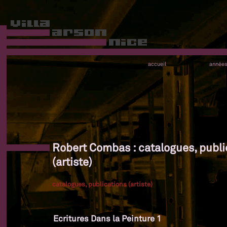
accueil
année
Robert Combas : catalogues, publi
(artiste)
catalogues, publications (artiste)
Ecritures Dans la Peinture 1