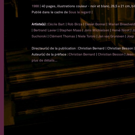
1988
| 40 pages, illustrations couleur - noir et blanc, 26,5 x 21 cm, b
Publié dans le cadre de
Sous le regard
|
Artiste(s) :
Cécile Bart
|
Rob Birza
|
Daniel Bonnal
|
Marian Breedvel
|
Bertrand Lavier
|
Stephen Maas
|
Joris Michielsen
|
Hervé Nicot
|
J
Suchorski
|
Clément Thomas
|
Niele Toroni
|
Jan van Grunsven
|
Joep 
Directeur(s) de la publication : Christian Bernard | Christian Besson
Auteur(s) de la préface :
Christian Bernard
|
Christian Besson
|
Jean-
plus de détails...