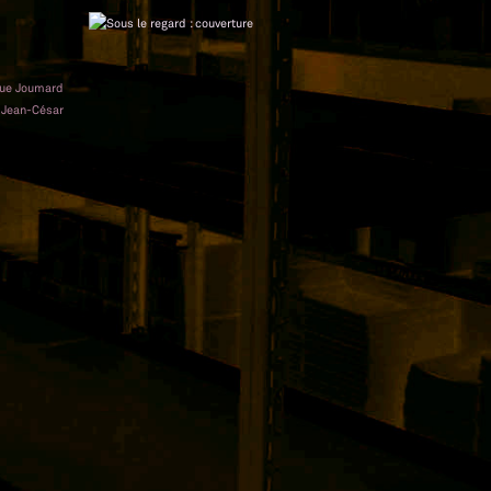
que Joumard
|
Jean-César