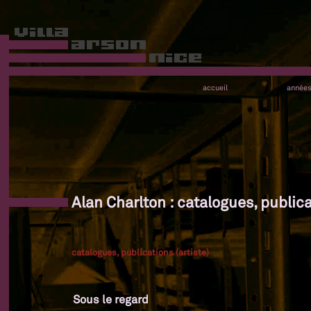
accueil
année
Alan Charlton : catalogues, publica
catalogues, publications (artiste)
Sous le regard