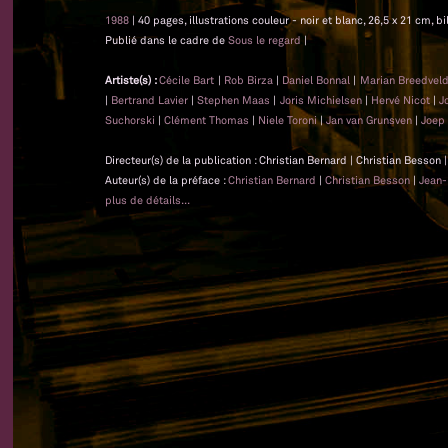
1988
| 40 pages, illustrations couleur - noir et blanc, 26,5 x 21 cm, b
Publié dans le cadre de
Sous le regard
|
Artiste(s) :
Cécile Bart
|
Rob Birza
|
Daniel Bonnal
|
Marian Breedvel
|
Bertrand Lavier
|
Stephen Maas
|
Joris Michielsen
|
Hervé Nicot
|
J
Suchorski
|
Clément Thomas
|
Niele Toroni
|
Jan van Grunsven
|
Joep 
Directeur(s) de la publication : Christian Bernard | Christian Besson
Auteur(s) de la préface :
Christian Bernard
|
Christian Besson
|
Jean-
plus de détails...