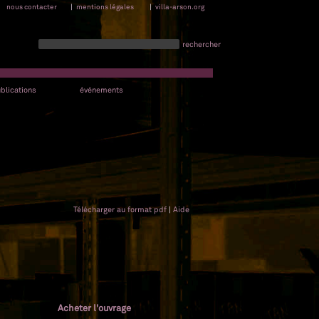
nous contacter
|
mentions légales
|
villa-arson.org
rechercher
blications
événements
Télécharger au format pdf
|
Aide
Acheter l'ouvrage