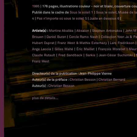
1995
| 176 pages, illustrations couleur - noir et blanc, couverture co
Publié dans le cadre de
Sous le soleil 1
|
Sous le soleil, Musée de l
4
|
Pas n'importe où sous le soleil 5
|
Juste en dessous 6
|
Artiste(s) :
Martine Aballéa
|
Absalon
|
Stephen Antonakos
|
John M
Brouwn
|
Daniel Buren
|
Cercle Ramo Nash
|
Collection Yoon Ja & P
Hubert Duprat
|
Franz West & Mathis Esterhazy
|
Lars Fredrikson
Ange Leccia
|
Gilles Mahé
|
Éric Maillet
|
François Morellet
|
Maur
Claude Rutault
|
Fred Sandback
|
Sarkis
|
Jean-César Suchorski
|
Franz West
Directeur(s) de la publication : Jean-Philippe Vienne
Auteur(s) de la préface :
Christian Besson
|
Christian Bernard
Auteur(s) :
Christian Besson
plus de détails...