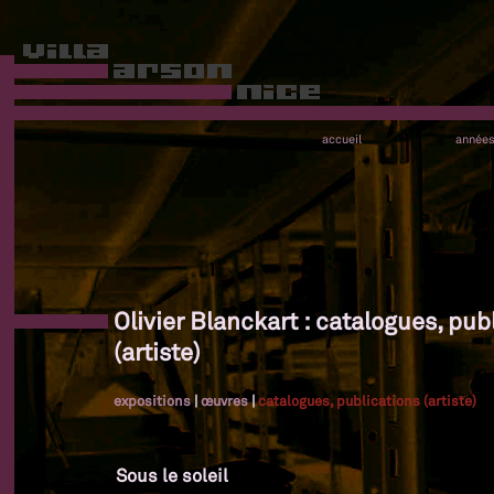
accueil
année
Olivier Blanckart : catalogues, pub
(artiste)
expositions
|
œuvres
|
catalogues, publications (artiste)
Sous le soleil