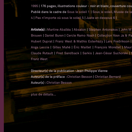
1995
| 176 pages, illustrations couleur - noir et blanc, couverture co
Publié dans le cadre de
Sous le soleil 1
|
Sous le soleil, Musée de l
4
|
Pas n'importe où sous le soleil 5
|
Juste en dessous 6
|
Artiste(s) :
Martine Aballéa
|
Absalon
|
Stephen Antonakos
|
John M
Brouwn
|
Daniel Buren
|
Cercle Ramo Nash
|
Collection Yoon Ja & P
Hubert Duprat
|
Franz West & Mathis Esterhazy
|
Lars Fredrikson
Ange Leccia
|
Gilles Mahé
|
Éric Maillet
|
François Morellet
|
Maur
Claude Rutault
|
Fred Sandback
|
Sarkis
|
Jean-César Suchorski
|
Franz West
Directeur(s) de la publication : Jean-Philippe Vienne
Auteur(s) de la préface :
Christian Besson
|
Christian Bernard
Auteur(s) :
Christian Besson
plus de détails...