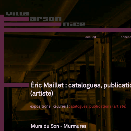
accueil
année
Éric Maillet : catalogues, publicat
(artiste)
expositions
|
œuvres
|
catalogues, publications (artiste)
Murs du Son - Murmures