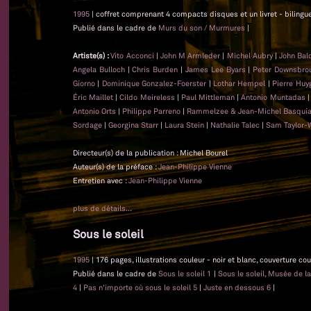
1995
| coffret comprenant 4 compacts disques et un livret - bilingue 
Publié dans le cadre de
Murs du son / Murmures
|
Artiste(s) :
Vito Acconci
|
John M Armleder
|
Michel Aubry
|
John Bal
Angela Bulloch
|
Chris Burden
|
James Lee Byars
|
Peter Downsbro
Giorno
|
Dominique Gonzalez-Foerster
|
Lothar Hempel
|
Pierre Huy
Éric Maillet
|
Cildo Meireless
|
Paul Mittleman
|
Antonio Muntadas
Antonio Orts
|
Philippe Parreno
|
Rammelzee & Jean-Michel Basquia
Sordage
|
Georgina Starr
|
Laura Stein
|
Nathalie Talec
|
Sam Taylor-
Directeur(s) de la publication : Michel Bourel
Auteur(s) de la préface :
Jean-Philippe Vienne
Entretien avec :
Jean-Philippe Vienne
plus de détails...
Sous le soleil
1995
| 176 pages, illustrations couleur - noir et blanc, couverture co
Publié dans le cadre de
Sous le soleil 1
|
Sous le soleil, Musée de l
4
|
Pas n'importe où sous le soleil 5
|
Juste en dessous 6
|