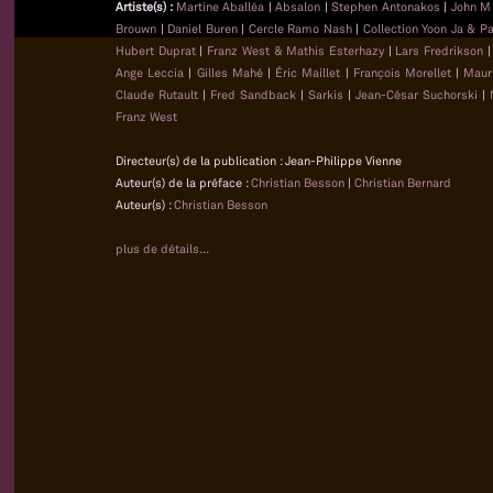
Artiste(s) :
Martine Aballéa
|
Absalon
|
Stephen Antonakos
|
John M
Brouwn
|
Daniel Buren
|
Cercle Ramo Nash
|
Collection Yoon Ja & P
Hubert Duprat
|
Franz West & Mathis Esterhazy
|
Lars Fredrikson
Ange Leccia
|
Gilles Mahé
|
Éric Maillet
|
François Morellet
|
Maur
Claude Rutault
|
Fred Sandback
|
Sarkis
|
Jean-César Suchorski
|
Franz West
Directeur(s) de la publication : Jean-Philippe Vienne
Auteur(s) de la préface :
Christian Besson
|
Christian Bernard
Auteur(s) :
Christian Besson
plus de détails...